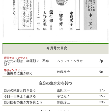
今月号の目次
巻頭チェックテスト
あなたの顔は、幸運顔？ 不幸
ムッシュ・ムラセ
2p
顔？
巻頭インタビュー
佐藤愛子
6p
一生懸命に生き抜く
自分の生き方を持つ
自分の限界と向き合う
山田太一
17p
今日一日をよく生きる
草笛光子
25p
自分固有の生き方を貫こう
加藤諦三
33p