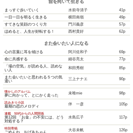
前を向いて生きる
まっすぐ歩いていく
水前寺清子
41p
一日一日を明るく生きる
横田南嶺
49p
すてきな笑顔のつくり方
門川義彦
57p
ほめると、人生が好転する！
西村貴好
62p
また会いたい人になる
心の言葉に耳を傾ける
阿川佐和子
69p
命に共感する
細谷亮太
77p
「場の空気」が読める人、読めな
和田秀樹
85p
い人
また会いたいと思われる５つの気
三上ナナエ
90p
遣い
懐かしのアルバム
未唯mie
98p
夢に向かって、とにかく走った
読みきり小説
伴 一彦
105p
最期の恋のメロディ
連載 50代からの人間関係
第12回 「お金」の不安には、どう
水島広子
117p
対処する？
特別寄稿
大谷未帆
126p
ごめんね、おばあちゃん