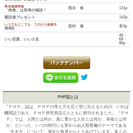
巻末健康情報
熊谷 修
131p
「肉食」は長寿の秘訣！
愛読者プレゼント
142p
いつでもどこでも てのひら健康法
龍村 修
表3p
第9回
40・
いい言葉、いい人生
68・
96p
PHP誌とは
『ＰＨＰ』誌は、ＰＨＰの考え方を広く世に伝えるための、いわば
機関誌であり、ＰＨＰ研究所設立とともに創刊されました。『ＰＨ
Ｐ』では、人間とは何か、真に豊かな人生とは何か、幸福とは何
か、といった、いつの時代にも変わらぬ人類普遍のテーマである
「生き方」について、身近な角度からとりあげています。多くの