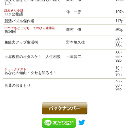
した
読みきり小説
伴 一彦
107p
ロク公物語
脳活パズル傑作選
117p
いつでもどこでも てのひら健康法
龍村 修
表3p
第14回
32・
免疫力アップ生活術
野本亀久雄
60・
86p
38・
土屋教授のオタスケ！ 人生相談
土屋賢二
66・
92p
14・
チェックテスト
42・
あなたの傾向・クセを知ろう！
70p
40・
言葉のおまもり
68・
94p