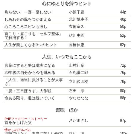
心にゆとりを持つヒント
焦らない、一喜一憂しない
小籔千豊
44p
しあわせの風をつかまえる
北川悦吏子
48p
心ころころスピンも涼し
玄侑宗久
50p
首こり・肩こりを「セルフ整体」
鮎川史園
52p
で解消する！
人生が楽しくなる9つのヒント
高橋伸忠
62p
人生、いつでもここから
言葉にすると夢は現実になる
山村紅葉
72p
20年後の自分から今を眺める
石丸謙二郎
76p
「人生、適当に負けることが大事
立川談四楼
78p
さ」
「脱・三日ぼうず」大作戦
石田 淳
80p
命ある限り、道は続いていく
やなせなな
88p
連載 ほか
PHPファミリー・ストーリー
さだまさし
97p
首をかしげた父
懐かしのアルバム
演技ではなく、本当に苦しい顔で
渡辺 徹
102p