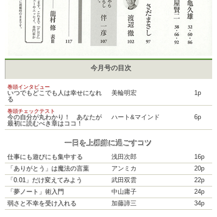
今月号の目次
巻頭インタビュー
いつでもどこでも人は幸せになれ
美輪明宏
1p
る
巻頭チェックテスト
今の自分が丸わかり！ あなたが
ハート&マインド
6p
最初に読むべき章はココ！
一日を上機嫌に過ごすコツ
仕事にも遊びにも集中する
浅田次郎
16p
「ありがとう」は魔法の言葉
アンミカ
20p
「0.01」だけ変えてみよう
武田双雲
22p
「夢ノート」術入門
中山庸子
24p
弱さと不幸を受け入れる
加藤諦三
34p