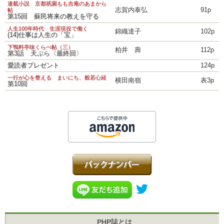
連載小説 京都祇園もも吉庵のあまから
志賀内泰弘
91p
帖
第15回 蘇民将来の教えを守る
人生100年時代 生涯現役で働く
錦織達子
102p
(14)仕事は人生の「宝」
下鴨料亭味くらべ帖（三）
柏井 壽
112p
第3話 天ぷら〈最終回〉
愛読者プレゼント
124p
一行が心を整える まいにち、般若心経
横田南嶺
表3p
第10回
PHP誌とは