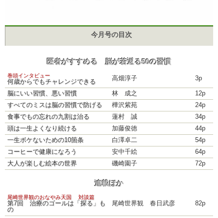
今月号の目次
医者がすすめる 脳が若返る50の習慣
巻頭インタビュー
高畑淳子
3p
何歳からでもチャレンジできる
脳にいい習慣、悪い習慣
林 成之
12p
すべてのミスは脳の習慣で防げる
樺沢紫苑
24p
食事でもの忘れの九割は治る
蓮村 誠
34p
頭は一生よくなり続ける
加藤俊徳
44p
一生ボケないための10箇条
白澤卓二
54p
コーヒーで健康になろう
安中千絵
64p
大人が楽しむ絵本の世界
磯崎園子
72p
連載ほか
尾崎世界観のおなやみ天国 対談篇
第7回 治療のゴールは「探る」も
尾崎世界観 春日武彦
82p
の