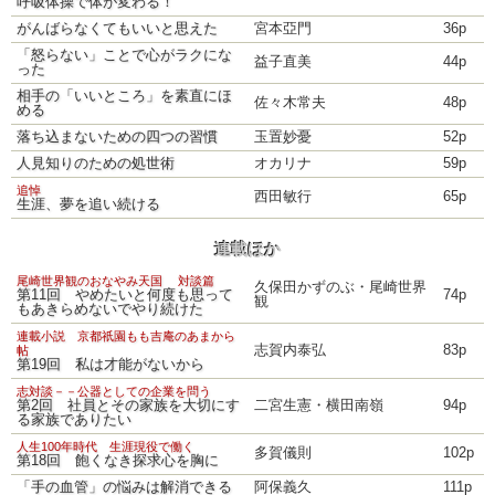
呼吸体操で体が変わる！
がんばらなくてもいいと思えた
宮本亞門
36p
「怒らない」ことで心がラクにな
益子直美
44p
った
相手の「いいところ」を素直にほ
佐々木常夫
48p
める
落ち込まないための四つの習慣
玉置妙憂
52p
人見知りのための処世術
オカリナ
59p
追悼
西田敏行
65p
生涯、夢を追い続ける
連載ほか
尾崎世界観のおなやみ天国 対談篇
久保田かずのぶ・尾崎世界
第11回 やめたいと何度も思って
74p
観
もあきらめないでやり続けた
連載小説 京都祇園もも吉庵のあまから
志賀内泰弘
83p
帖
第19回 私は才能がないから
志対談－－公器としての企業を問う
第2回 社員とその家族を大切にす
二宮生憲・横田南嶺
94p
る家族でありたい
人生100年時代 生涯現役で働く
多賀儀則
102p
第18回 飽くなき探求心を胸に
「手の血管」の悩みは解消できる
阿保義久
111p