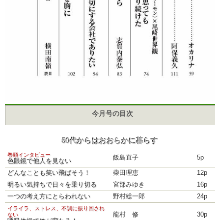
今月号の目次
50代からはおおらかに暮らす
巻頭インタビュー
飯島直子
5p
色眼鏡で他人を見ない
どんなことも笑い飛ばそう！
柴田理恵
12p
明るい気持ちで日々を乗り切る
宮部みゆき
16p
一つの考え方にとらわれない
野村総一郎
24p
イライラ、ストレス、不調に振り回され
龍村 修
30p
ない