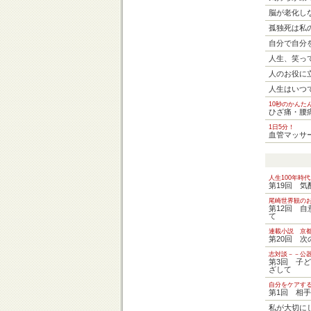
脳が老化し
孤独死は私
自分で自分
人生、笑っ
人のお役に
人生はいつ
10秒のかんた
ひざ痛・腰
1日5分！
血管マッサ
人生100年時
第19回 
尾崎世界観の
第12回 
て
連載小説 京
第20回 
志対談－－公
第3回 子
ざして
自分をケアす
第1回 相
私が大切に