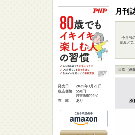
月刊
今月号
読みどこ
目次（画
2025年3月21日
発売日
550円
税込価格
(本体価格500円)
あり
在 庫