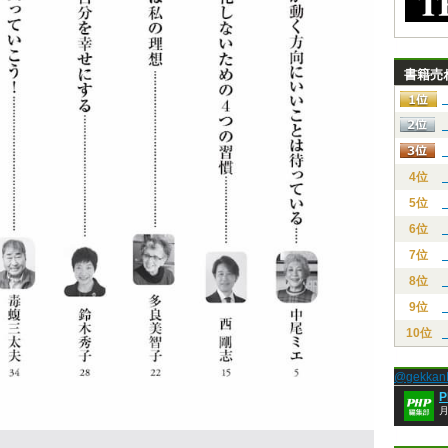
書籍売
4位
5位
6位
7位
8位
9位
10位
@gekk
月