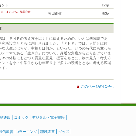
ゼント
122p
える まいにち、般若心経
横田南嶺
表3p
は
誌は、ＰＨＰの考え方を広く世に伝えるための、いわば機関誌であ
研究所設立とともに創刊されました。『ＰＨＰ』では、人間とは何
かな人生とは何か、幸福とは何か、といった、いつの時代にも変わら
のテーマである「生き方」について、身近な角度からとりあげていま
方々の体験にもとづく貴重な意見・提言をもとに、物の見方・考え方
ヒントを小・中学生からお年寄りまで多くの読者とともに考える広場
ます。
このページのTOPへ
庭通販
コミック
デジタル・電子書籍
通信教育
eラーニング
職域図書
グッズ