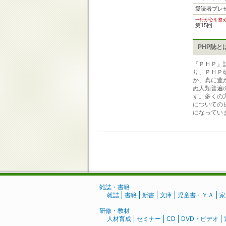
愛読者プレ
一行が心を整
第15回
PHP誌と
『ＰＨＰ』
り、ＰＨＰ
か、真に豊
ぬ人類普遍
す。多くの
についての
になってい
雑誌・書籍
雑誌
書籍
新書
文庫
児童書・ＹＡ
家
研修・教材
人材育成
セミナー
CD
DVD・ビデオ