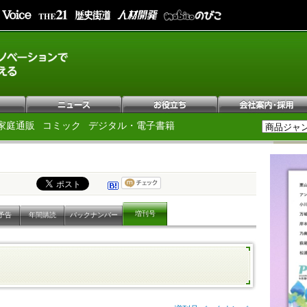
家庭通販
コミック
デジタル・電子書籍
増刊号
予告
年間購読
バックナンバー