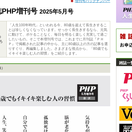
増刊号バックナンバー
誌PHP増刊号
2025年5月号
「人生100年時代」といわれる今、80歳を超えて長生きするこ
とは珍しくなくなっています。せっかく長生きするなら、元気
に動けて、ボケることなく、毎日を明るく楽しく充実して過ご
の
したいもの。そこで本増刊号では、これまでに月刊誌『ＰＨ
ろ
Ｐ』で掲載された記事の中から、主に80歳以上の方の記事を選
りすぐり、再編集しました。さまざまな視点から、「80歳でも
イキイキ楽しむ人の習慣」をご紹介します。
雑誌一
像）