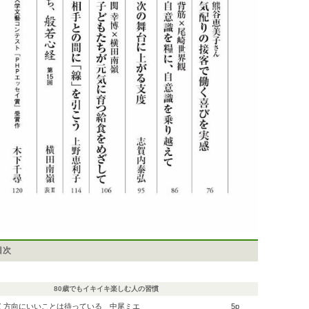
目次
80歳でもイキイキ楽しむ人の習慣
く方向にいいことは待っている
中尾ミエ
5p