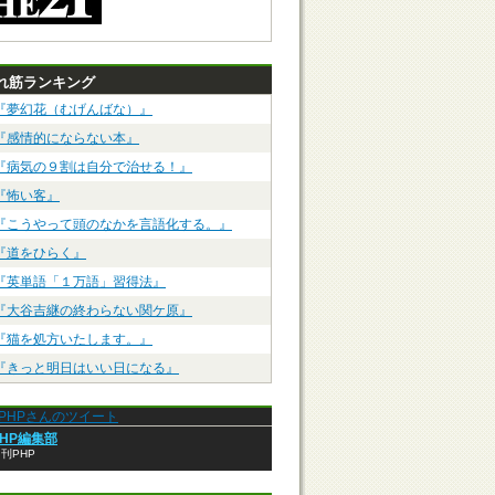
れ筋ランキング
『夢幻花（むげんばな）』
『感情的にならない本』
『病気の９割は自分で治せる！』
『怖い客』
『こうやって頭のなかを言語化する。』
『道をひらく』
『英単語「１万語」習得法』
『大谷吉継の終わらない関ケ原』
『猫を処方いたします。』
『きっと明日はいい日になる』
anPHPさんのツイート
PHP編集部
刊PHP