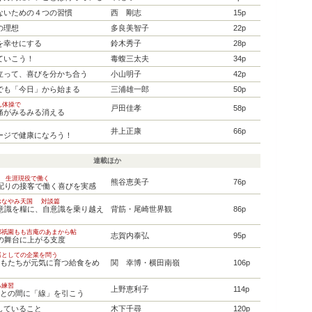
ないための４つの習慣
西 剛志
15p
の理想
多良美智子
22p
を幸せにする
鈴木秀子
28p
ていこう！
毒蝮三太夫
34p
立って、喜びを分かち合う
小山明子
42p
でも「今日」から始まる
三浦雄一郎
50p
ん体操で
戸田佳孝
58p
痛がみるみる消える
井上正康
66p
ージで健康になろう！
連載ほか
代 生涯現役で働く
熊谷恵美子
76p
気配りの接客で働く喜びを実感
おなやみ天国 対談篇
自意識を糧に、自意識を乗り越え
背筋・尾崎世界観
86p
都祇園もも吉庵のあまから帖
志賀内泰弘
95p
次の舞台に上がる支度
器としての企業を問う
どもたちが元気に育つ給食をめ
関 幸博・横田南嶺
106p
る練習
上野恵利子
114p
手との間に「線」を引こう
していること
木下千尋
120p