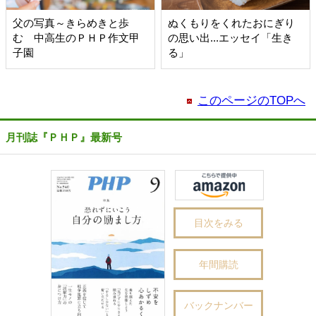
父の写真～きらめきと歩
ぬくもりをくれたおにぎり
む 中高生のＰＨＰ作文甲
の思い出...エッセイ「生き
子園
る」
このページのTOPへ
月刊誌『ＰＨＰ』最新号
目次をみる
年間購読
バックナンバー