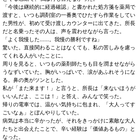
「今後は継続的に経過確認」と書かれた処方箋を薬局で
渡すと、いつも調剤室の一番奥でひたすら作業をしてい
た男性が、初めて受け渡しカウンターに出てきた。所長
だと名乗ったその人は、声を震わせながら言った。
「よく我慢した......。我慢の勝利ですね」
驚いた。直接関わることはなくても、私の苦しみを慮っ
てくれる人がいたことに。
周りを見ると、いつもの薬剤師たちも目を潤ませながら
うなずいていた。胸がいっぱいで、涙があふれそうにな
る。鼻の奥がツンとした。
私が「また来ます！」と言うと、所長は「来ないほうが
いいんだよ、ここは！」と答え、みんなで笑った。
帰りの電車では、温かい気持ちに包まれ、「大人ってす
ごいなぁ」とぼんやりしていた。
病気は本当に辛かったが、それをきっかけに素敵な大人
たちと出会えたことで、辛い経験は「価値あるもの」と
なった。