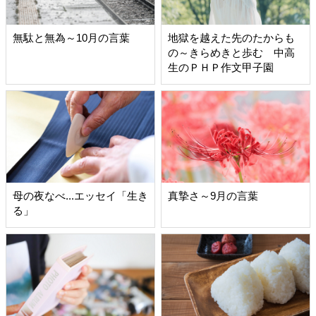
無駄と無為～10月の言葉
地獄を越えた先のたからも
の～きらめきと歩む 中高
生のＰＨＰ作文甲子園
母の夜なべ...エッセイ「生き
真摯さ～9月の言葉
る」