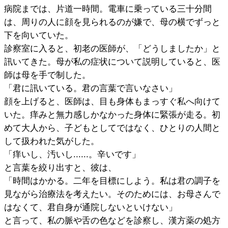
病院までは、片道一時間。電車に乗っている三十分間
は、周りの人に顔を見られるのが嫌で、母の横でずっと
下を向いていた。
診察室に入ると、初老の医師が、「どうしましたか」と
訊いてきた。母が私の症状について説明していると、医
師は母を手で制した。
「君に訊いている。君の言葉で言いなさい」
顔を上げると、医師は、目も身体もまっすぐ私へ向けて
いた。痒みと無力感しかなかった身体に緊張が走る。初
めて大人から、子どもとしてではなく、ひとりの人間と
して扱われた気がした。
「痒いし、汚いし......。辛いです」
と言葉を絞り出すと、彼は、
「時間はかかる。二年を目標にしよう。私は君の調子を
見ながら治療法を考えたい。そのためには、お母さんで
はなくて、君自身が通院しないといけない」
と言って、私の脈や舌の色などを診察し、漢方薬の処方