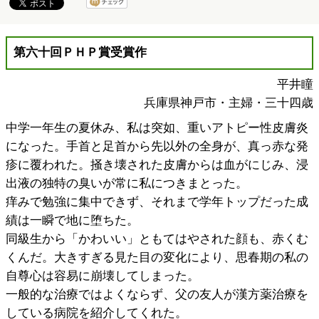
第六十回ＰＨＰ賞受賞作
平井瞳
兵庫県神戸市・主婦・三十四歳
中学一年生の夏休み、私は突如、重いアトピー性皮膚炎
になった。手首と足首から先以外の全身が、真っ赤な発
疹に覆われた。掻き壊された皮膚からは血がにじみ、浸
出液の独特の臭いが常に私につきまとった。
痒みで勉強に集中できず、それまで学年トップだった成
績は一瞬で地に堕ちた。
同級生から「かわいい」ともてはやされた顔も、赤くむ
くんだ。大きすぎる見た目の変化により、思春期の私の
自尊心は容易に崩壊してしまった。
一般的な治療ではよくならず、父の友人が漢方薬治療を
している病院を紹介してくれた。