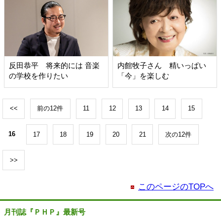
反田恭平 将来的には 音楽
内館牧子さん 精いっぱい
の学校を作りたい
「今」を楽しむ
<<
前の12件
11
12
13
14
15
16
17
18
19
20
21
次の12件
>>
このページのTOPへ
月刊誌『ＰＨＰ』最新号