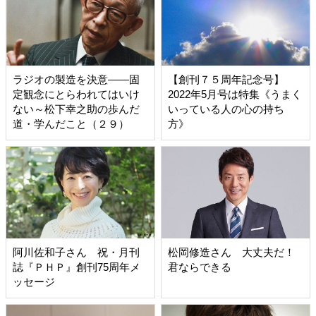
ラジオの製造を決意――固
【創刊７５周年記念号】
定観念にとらわれてはいけ
2022年5月号は特集《うまく
ない～松下幸之助の歩んだ
いっている人の心の持ち
道・学んだこと（２９）
方》
阿川佐和子さん 祝・月刊
松岡修造さん 大丈夫だ！
誌『ＰＨＰ』創刊75周年メ
君ならできる
ッセージ