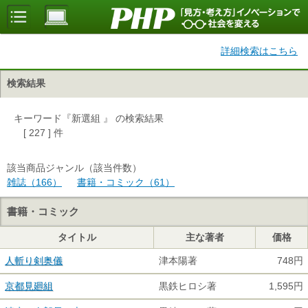
詳細検索はこちら
検索結果
キーワード『新選組 』 の検索結果
[ 227 ] 件
該当商品ジャンル（該当件数）
雑誌（166）
書籍・コミック（61）
書籍・コミック
タイトル
主な著者
価格
人斬り剣奥儀
津本陽著
748円
京都見廻組
黒鉄ヒロシ著
1,595円