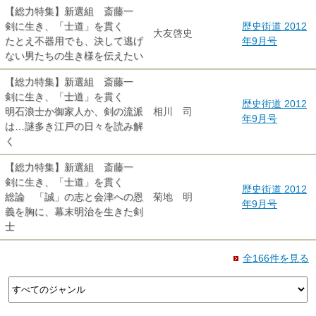
【総力特集】新選組 斎藤一
剣に生き、「士道」を貫く
歴史街道 2012
大友啓史
たとえ不器用でも、決して逃げ
年9月号
ない男たちの生き様を伝えたい
【総力特集】新選組 斎藤一
剣に生き、「士道」を貫く
歴史街道 2012
明石浪士か御家人か、剣の流派
相川 司
年9月号
は…謎多き江戸の日々を読み解
く
【総力特集】新選組 斎藤一
剣に生き、「士道」を貫く
歴史街道 2012
総論 「誠」の志と会津への恩
菊地 明
年9月号
義を胸に、幕末明治を生きた剣
士
全166件を見る