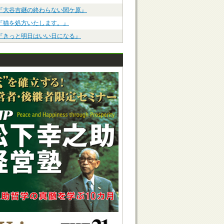
『大谷吉継の終わらない関ケ原』
『猫を処方いたします。』
『きっと明日はいい日になる』