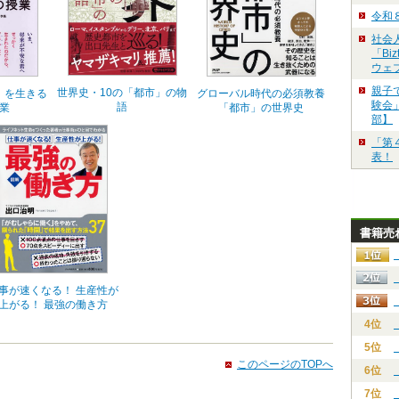
令和
社会
「Bi
ウェ
親子
世界史・10の「都市」の物
」を生きる
グローバル時代の必須教養
験会」
語
業
「都市」の世界史
部】
「第
表！
書籍売
事が速くなる！ 生産性が
上がる！ 最強の働き方
4位
5位
このページのTOPへ
6位
7位