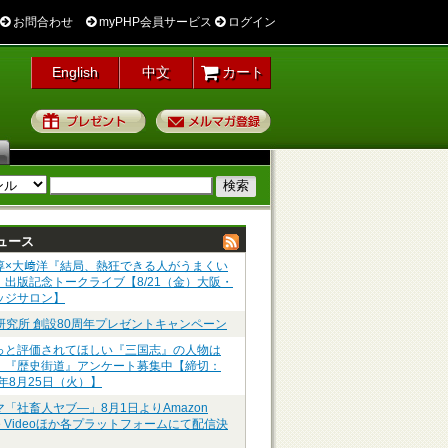
お問合わせ
myPHP会員サービス
ログイン
English
中文
カート
プレゼント
メルマガ登録
ュース
淳×大﨑洋『結局、熱狂できる人がうまくい
』出版記念トークライブ【8/21（金）大阪・
ッジサロン】
P研究所 創設80周年プレゼントキャンペーン
っと評価されてほしい『三国志』の人物は
】『歴史街道』アンケート募集中【締切：
6年8月25日（火）】
マ「社畜人ヤブ―」8月1日よりAmazon
me Videoほか各プラットフォームにて配信決