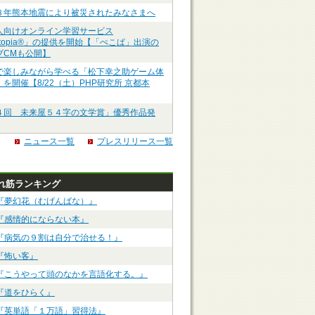
８年熊本地震により被災されたみなさまへ
人向けオンライン学習サービス
ztopia®」の提供を開始【「ぺこぱ」出演の
ブCMも公開】
で楽しみながら学べる「松下幸之助ゲーム体
を開催【8/22（土）PHP研究所 京都本
４回 未来屋５４字の文学賞」優秀作品発
ニュース一覧
プレスリリース一覧
れ筋ランキング
『夢幻花（むげんばな）』
『感情的にならない本』
『病気の９割は自分で治せる！』
『怖い客』
『こうやって頭のなかを言語化する。』
『道をひらく』
『英単語「１万語」習得法』