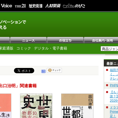
家庭通販
コミック
デジタル・電子書籍
最新ニ
福田
く。
ナレ
出口治明」関連書籍
PH
【も
誰？
202
ドラ
Pri
定！