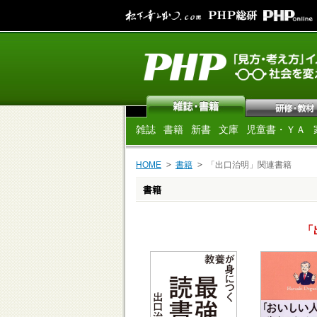
雑誌
書籍
新書
文庫
児童書・ＹＡ
HOME
書籍
「出口治明」関連書籍
書籍
「