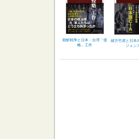
朝鮮戦争と日本・台湾「侵
緒方竹虎と日本
略」工作
ジェン