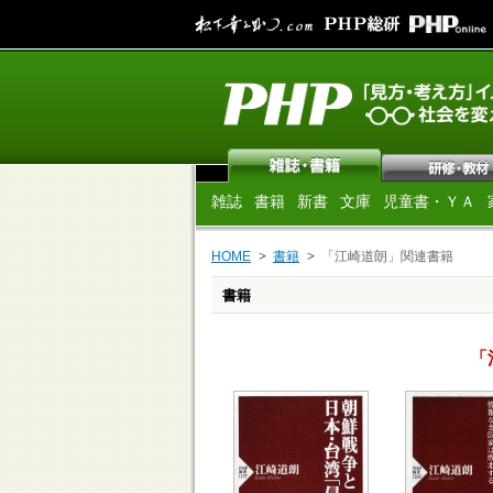
雑誌
書籍
新書
文庫
児童書・ＹＡ
HOME
書籍
「江崎道朗」関連書籍
書籍
「