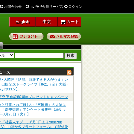
お問合わせ
myPHP会員サービス
ログイン
English
中文
カート
プレゼント
メルマガ登録
ュース
淳×大﨑洋『結局、熱狂できる人がうまくい
』出版記念トークライブ【8/21（金）大阪・
ッジサロン】
P研究所 創設80周年プレゼントキャンペーン
っと評価されてほしい『三国志』の人物は
】『歴史街道』アンケート募集中【締切：
6年8月25日（火）】
マ「社畜人ヤブ―」8月1日よりAmazon
me Videoほか各プラットフォームにて配信決