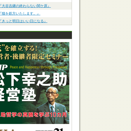
『大谷吉継の終わらない関ケ原』
『猫を処方いたします。』
『きっと明日はいい日になる』