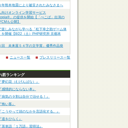
８年熊本地震により被災されたみなさまへ
人向けオンライン学習サービス
ztopia®」の提供を開始【「ぺこぱ」出演の
ブCMも公開】
で楽しみながら学べる「松下幸之助ゲーム体
を開催【8/22（土）PHP研究所 京都本
４回 未来屋５４字の文学賞」優秀作品発
ニュース一覧
プレスリリース一覧
れ筋ランキング
『夢幻花（むげんばな）』
『感情的にならない本』
『病気の９割は自分で治せる！』
『怖い客』
『こうやって頭のなかを言語化する。』
『道をひらく』
『英単語「１万語」習得法』