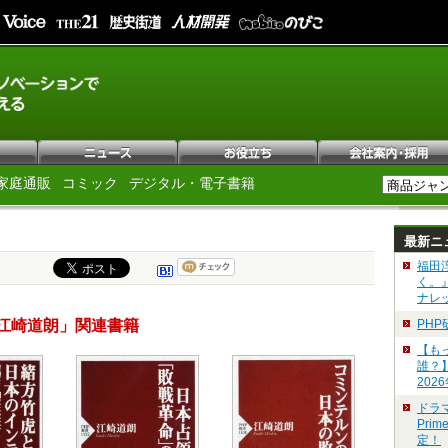
家庭通販
コミック
デジタル・電子書籍
最新ニ
福田
く。
ナレ
江崎道朗」関連書籍
PH
【も
誰？
202
ドラ
Pri
定！