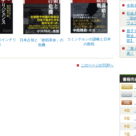
令和
社会
「Bi
ウェ
親子
験会」
コミンテルンの謀略と日本
のインテリ
日本占領と「敗戦革命」の
部】
の敗戦
ス
危機
「第
表！
このページのTOPへ
書籍売
4位
5位
6位
7位