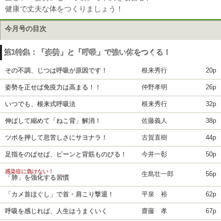
健康で丈夫な体をつくりましょう！
今月号の目次
第1特集：「姿勢」と「呼吸」で強い体をつくる！
その不調、じつは呼吸が原因です！
根来秀行
20p
姿勢を正せば免疫力は高まる！！
仲野孝明
26p
いつでも、根来式呼吸法
根来秀行
32p
伸ばして縮めて「ねこ背」解消！
佐藤義人
38p
ツボを押して息苦しさにサヨナラ！
古賀直樹
44p
足指をのばせば、ピーンと背筋ものびる！
今井一彰
50p
感染症に負けない！
生島壮一郎
56p
「肺」を強化する習慣
「カメ首ほぐし」で首・肩こり撃退！
平泉 裕
62p
呼吸を感じれば、人生はうまくいく
齋藤 孝
67p