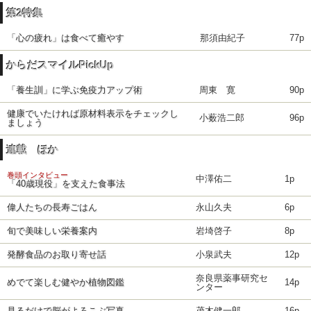
第2特集
「心の疲れ」は食べて癒やす
那須由紀子
77p
からだスマイルPickUp
「養生訓」に学ぶ免疫力アップ術
周東 寛
90p
健康でいたければ原材料表示をチェックし
小薮浩二郎
96p
ましょう
連載 ほか
巻頭インタビュー
中澤佑二
1p
「40歳現役」を支えた食事法
偉人たちの長寿ごはん
永山久夫
6p
旬で美味しい栄養案内
岩埼啓子
8p
発酵食品のお取り寄せ話
小泉武夫
12p
奈良県薬事研究セ
めでて楽しむ健やか植物図鑑
14p
ンター