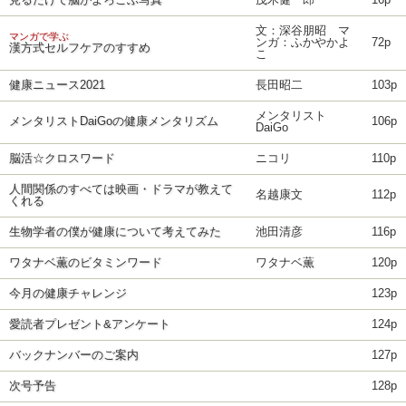
見るだけで脳がよろこぶ写真
茂木健一郎
16p
文：深谷朋昭 マ
マンガで学ぶ
ンガ：ふかやかよ
72p
漢方式セルフケアのすすめ
こ
健康ニュース2021
長田昭二
103p
メンタリスト
メンタリストDaiGoの健康メンタリズム
106p
DaiGo
脳活☆クロスワード
ニコリ
110p
人間関係のすべては映画・ドラマが教えて
名越康文
112p
くれる
生物学者の僕が健康について考えてみた
池田清彦
116p
ワタナベ薫のビタミンワード
ワタナベ薫
120p
今月の健康チャレンジ
123p
愛読者プレゼント&アンケート
124p
バックナンバーのご案内
127p
次号予告
128p