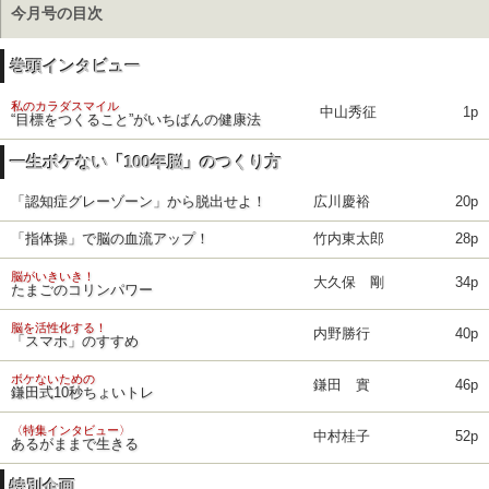
今月号の目次
巻頭インタビュー
私のカラダスマイル
中山秀征
1p
“目標をつくること”がいちばんの健康法
一生ボケない「100年脳」のつくり方
「認知症グレーゾーン」から脱出せよ！
広川慶裕
20p
「指体操」で脳の血流アップ！
竹内東太郎
28p
脳がいきいき！
大久保 剛
34p
たまごのコリンパワー
脳を活性化する！
内野勝行
40p
「スマホ」のすすめ
ボケないための
鎌田 實
46p
鎌田式10秒ちょいトレ
〈特集インタビュー〉
中村桂子
52p
あるがままで生きる
特別企画