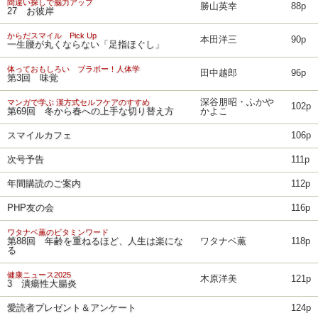
間違い探しで脳力アップ
勝山英幸
88p
27 お彼岸
からだスマイル Pick Up
本田洋三
90p
一生腰が丸くならない「足指ほぐし」
体っておもしろい ブラボー！人体学
田中越郎
96p
第3回 味覚
深谷朋昭・ふかや
マンガで学ぶ 漢方式セルフケアのすすめ
102p
第69回 冬から春への上手な切り替え方
かよこ
スマイルカフェ
106p
次号予告
111p
年間購読のご案内
112p
PHP友の会
116p
ワタナベ薫のビタミンワード
第88回 年齢を重ねるほど、人生は楽にな
ワタナベ薫
118p
る
健康ニュース2025
木原洋美
121p
3 潰瘍性大腸炎
愛読者プレゼント＆アンケート
124p