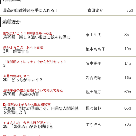
最高の自律神経を手に入れる！
森田遼介
75p
連載ほか
愉快にいこう！100歳長寿への道
永山久夫
8p
第39回 楽しき迷い道はご飯をお供に
体がよろこぶ おうち薬膳
植木もも子
10p
3月 解毒する
「股関節ストレッチ」でからだリセット！
藤本陽平
14p
3
今月の癒やしネコ
岩合光昭
16p
39 どっちがキレイ？
生物学者の僕が健康について考えてみた
池田清彦
60p
第78回 共感の功罪
Dr.樺沢のほがらかお悩み相談室
第39回 別れの季節こそ、円満な人間関係
樺沢紫苑
66p
を意識しよう
すきさんの 今日もほどほどに。
すきさん
70p
15 ｢気休め」が身を助ける