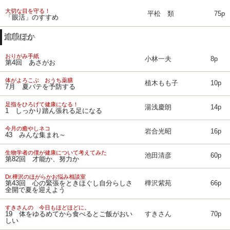
大切な目を守る！
平松 類
75p
「眼活」のすすめ
連載ほか
おりがみ手紙
小林一夫
8p
第4回 あさがお
体がよろこぶ おうち薬膳
植木もも子
10p
7月 夏バテを予防する
足指をひろげて健康になる！
湯浅慶朗
14p
1 しっかり踏ん張れる足になる
今月の癒やしネコ
岩合光昭
16p
43 みんな集まれ～
生物学者の僕が健康について考えてみた
池田清彦
60p
第82回 才能か、努力か
Dr.樺沢のほがらかお悩み相談室
第43回 心の緊張をときほぐし自分らしさ
樺沢紫苑
66p
全開で夏を迎えよう
すきさんの 今日もほどほどに。
19 体をゆるめてから食べるとご飯がおい
すきさん
70p
しい