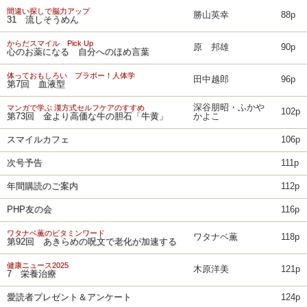
間違い探しで脳力アップ
勝山英幸
88p
31 流しそうめん
からだスマイル Pick Up
原 邦雄
90p
心のお薬になる 自分へのほめ言葉
体っておもしろい ブラボー！人体学
田中越郎
96p
第7回 血液型
深谷朋昭・ふかや
マンガで学ぶ 漢方式セルフケアのすすめ
102p
第73回 金より高価な牛の胆石「牛黄」
かよこ
スマイルカフェ
106p
次号予告
111p
年間購読のご案内
112p
PHP友の会
116p
ワタナベ薫のビタミンワード
ワタナベ薫
118p
第92回 あきらめの呪文で老化が加速する
健康ニュース2025
木原洋美
121p
7 栄養治療
愛読者プレゼント＆アンケート
124p