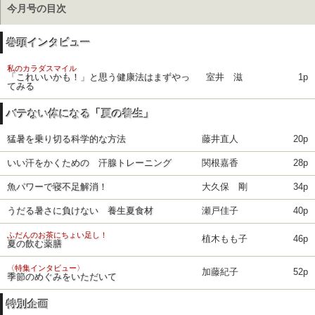
今月号の目次
巻頭インタビュー
私のカラダスマイル
「これいいかも！」と思う健康法はまずやっ
室井 滋
1p
てみる
バテない体になる「夏の養生」
猛暑を乗り切る科学的な方法
藤井直人
20p
いい汗をかくための 汗腺トレーニング
関根嘉香
28p
魚パワーで寝不足解消！
大久保 剛
34p
うだる暑さに負けない 養生夏食材
瀬戸佳子
40p
ふだんのお茶にちょい足し！
植木もも子
46p
夏の飲む薬膳
〈特集インタビュー〉
加藤紀子
52p
季節のめぐみをいただいて
特別企画