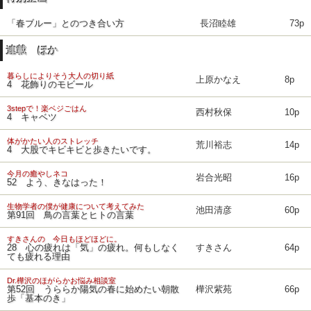
「春ブルー」とのつき合い方
長沼睦雄
73p
連載 ほか
暮らしによりそう大人の切り紙
上原かなえ
8p
4 花飾りのモビール
3stepで！楽ベジごはん
西村秋保
10p
4 キャベツ
体がかたい人のストレッチ
荒川裕志
14p
4 大股でキビキビと歩きたいです。
今月の癒やしネコ
岩合光昭
16p
52 よう、きなはった！
生物学者の僕が健康について考えてみた
池田清彦
60p
第91回 鳥の言葉とヒトの言葉
すきさんの 今日もほどほどに。
28 心の疲れは「気」の疲れ。何もしなく
すきさん
64p
ても疲れる理由
Dr.樺沢のほがらかお悩み相談室
第52回 うららか陽気の春に始めたい朝散
樺沢紫苑
66p
歩「基本のき」