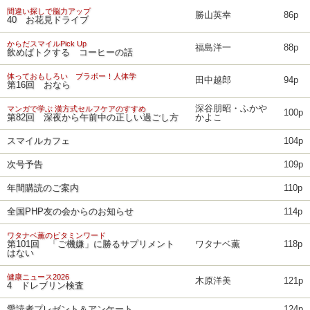
間違い探しで脳力アップ
勝山英幸
86p
40 お花見ドライブ
からだスマイルPick Up
福島洋一
88p
飲めばトクする コーヒーの話
体っておもしろい ブラボー！人体学
田中越郎
94p
第16回 おなら
深谷朋昭・ふかや
マンガで学ぶ 漢方式セルフケアのすすめ
100p
第82回 深夜から午前中の正しい過ごし方
かよこ
スマイルカフェ
104p
次号予告
109p
年間購読のご案内
110p
全国PHP友の会からのお知らせ
114p
ワタナベ薫のビタミンワード
第101回 「ご機嫌」に勝るサプリメント
ワタナベ薫
118p
はない
健康ニュース2026
木原洋美
121p
4 ドレブリン検査
愛読者プレゼント＆アンケート
124p