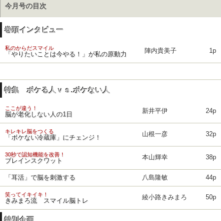
今月号の目次
巻頭インタビュー
私のからだスマイル
陣内貴美子
1p
「やりたいことは今やる！」が私の原動力
特集 ボケる人ｖｓ.ボケない人
ここが違う！
新井平伊
24p
脳が老化しない人の1日
キレキレ脳をつくる
山根一彦
32p
「ボケない冷蔵庫」にチェンジ！
30秒で認知機能を改善！
本山輝幸
38p
ブレインスクワット
「耳活」で脳を刺激する
八島隆敏
44p
笑ってイキイキ！
綾小路きみまろ
50p
きみまろ流 スマイル脳トレ
特別企画