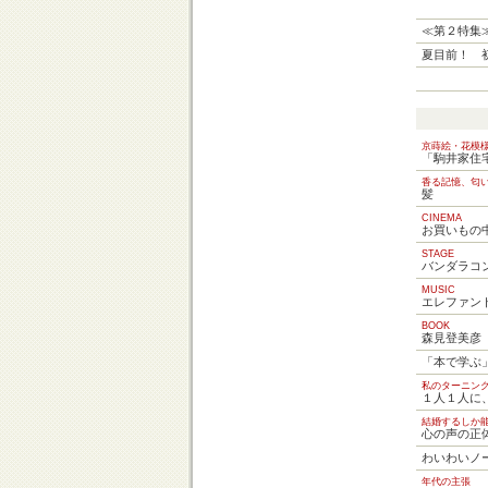
≪第２特集
夏目前！ 
京蒔絵・花模
「駒井家住
香る記憶、匂
髪
CINEMA
お買いもの
STAGE
バンダラコ
MUSIC
エレファン
BOOK
森見登美彦
「本で学ぶ
私のターニング
１人１人に
結婚するしか
心の声の正
わいわいノ
年代の主張