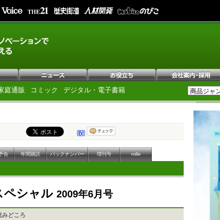
家庭通販
コミック
デジタル・電子書籍
予告
年間購読
バックナンバー
増刊号
mille
Pスペシャル
2009年6月号
読みどころ