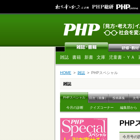
雑誌
書籍
新書
文庫
児童書・ＹＡ
HOME
雑誌
PHPスペシャル
雑誌
PHPスペシャル
目次（画像）
投稿募集
次号
今月の診断
クイズコーナー
編集部から
PH
今月号の