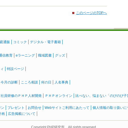
このページのTOPへ
庭通販
コミック
デジタル・電子書籍
通信教育
eラーニング
職域図書
グッズ
ティ
特設ページ
』今月の診断
こころ相談
何の日
人名事典
社員研修のＰＨＰ人材開発
ＰＨＰオンライン
比べない、悩まない「のびのび子育て
ジン
プレゼント
お問合せ
Webサイトご利用にあたって
個人情報の取り扱いに
計画
広告掲載について
Copyright PHP研究所 All rights reserved.