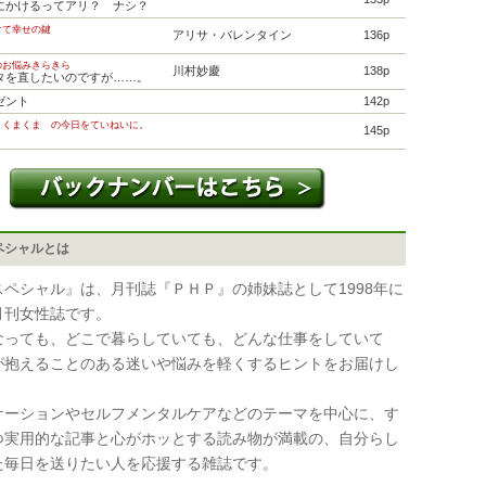
にかけるってアリ？ ナシ？
けて幸せの鍵
アリサ・バレンタイン
136p
のお悩みきらきら
川村妙慶
138p
タを直したいのですが……。
ゼント
142p
 くまくま の今日をていねいに。
145p
ペシャルとは
スペシャル』は、月刊誌『ＰＨＰ』の姉妹誌として1998年に
月刊女性誌です。
なっても、どこで暮らしていても、どんな仕事をしていて
が抱えることのある迷いや悩みを軽くするヒントをお届けし
ケーションやセルフメンタルケアなどのテーマを中心に、す
つ実用的な記事と心がホッとする読み物が満載の、自分らし
た毎日を送りたい人を応援する雑誌です。