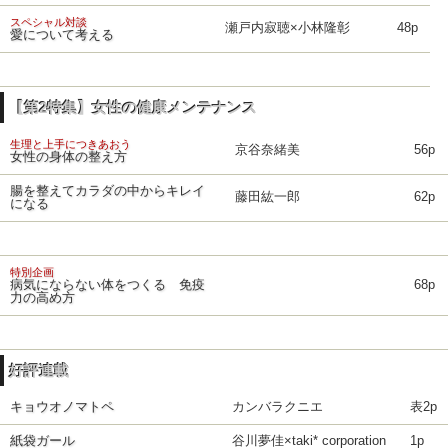
スペシャル対談
瀬戸内寂聴×小林隆彰
48p
愛について考える
【第2特集】女性の健康メンテナンス
生理と上手につきあおう
京谷奈緒美
56p
女性の身体の整え方
腸を整えてカラダの中からキレイ
藤田紘一郎
62p
になる
特別企画
病気にならない体をつくる 免疫
68p
力の高め方
好評連載
キョウオノマトペ
カンバラクニエ
表2p
紙袋ガール
谷川夢佳×taki* corporation
1p