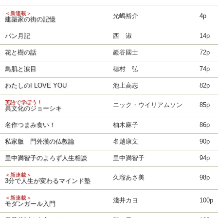
＜新連載＞
光嶋裕介
4p
建築家の街の記憶
パン月記
西 淑
14p
花と樹の話
巖谷國士
72p
鳥肌と涙目
穂村 弘
74p
わたしのI LOVE YOU
池上高志
82p
英語で学ぼう！
ニック・ウイリアムソン
85p
異文化のジョーシキ
名作つまみ食い！
柚木麻子
86p
私家版 門外漢の仏教論
名越康文
90p
里中満智子のよろず人生相談
里中満智子
94p
＜新連載＞
久瑠あさ美
98p
3分で人生が変わるマインド塾
＜新連載＞
淺井カヨ
100p
モダンガール入門