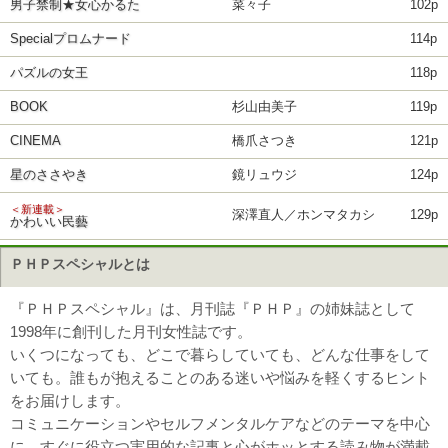
男子禁制★女心かるた
菜々子
102p
Specialプロムナード
114p
パズルの女王
118p
BOOK
杉山由美子
119p
CINEMA
橋爪さつき
121p
星のささやき
鏡リュウジ
124p
＜新連載＞
深澤直人／ホンマタカシ
129p
かわいい民藝
ＰＨＰスペシャルとは
『ＰＨＰスペシャル』は、月刊誌『ＰＨＰ』の姉妹誌として
1998年に創刊した月刊女性誌です。
いくつになっても、どこで暮らしていても、どんな仕事をして
いても。誰もが抱えることのある迷いや悩みを軽くするヒント
をお届けします。
コミュニケーションやセルフメンタルケアなどのテーマを中心
に、すぐに役立つ実用的な記事と心がホッとする読み物が満載