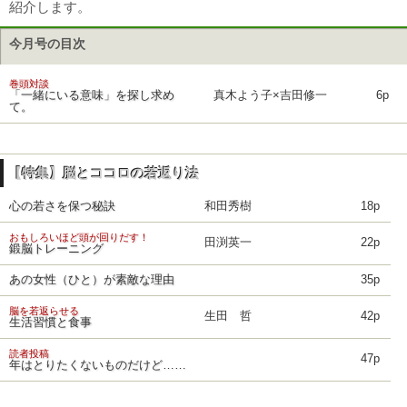
紹介します。
今月号の目次
巻頭対談
「一緒にいる意味」を探し求め
真木よう子×吉田修一
6p
て。
【特集】脳とココロの若返り法
心の若さを保つ秘訣
和田秀樹
18p
おもしろいほど頭が回りだす！
田渕英一
22p
鍛脳トレーニング
あの女性（ひと）が素敵な理由
35p
脳を若返らせる
生田 哲
42p
生活習慣と食事
読者投稿
47p
年はとりたくないものだけど……