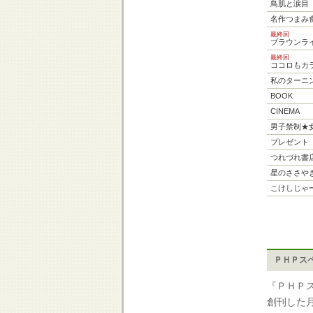
鳥肌と涙目
名作つまみ
最終回
ブラウンラ
最終回
ココロもカ
私のターニ
BOOK
CINEMA
男子禁制★
プレゼント
つれづれ書
星のささや
こけしじゃ
ＰＨＰス
『ＰＨＰ
創刊した