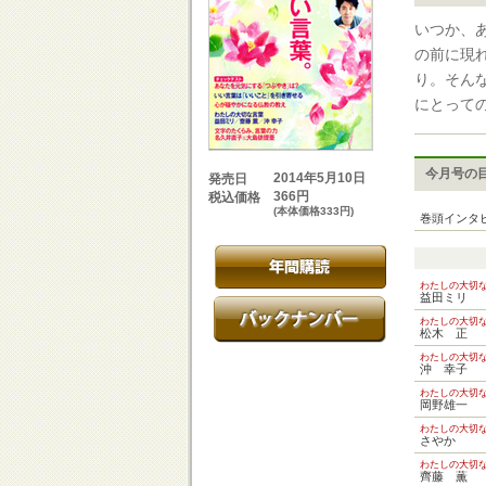
いつか、
の前に現
り。そん
にとって
今月号の
2014年5月10日
発売日
366円
税込価格
(本体価格333円)
巻頭インタ
わたしの大切
益田ミリ
わたしの大切
松木 正
わたしの大切
沖 幸子
わたしの大切
岡野雄一
わたしの大切
さやか
わたしの大切
齊藤 薫