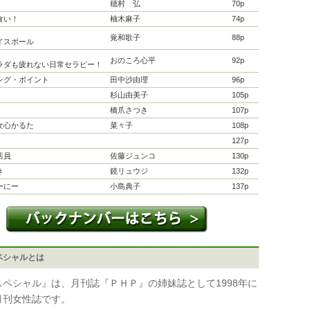
穂村 弘
70p
食い！
柚木麻子
74p
覚和歌子
88p
イスボール
おのころ心平
92p
ラダも疲れない日常セラピー！
ング・ポイント
田中沙由理
96p
杉山由美子
105p
橋爪さつき
107p
女心かるた
菜々子
108p
127p
店員
佐藤ジュンコ
130p
き
鏡リュウジ
132p
ーにー
小島典子
137p
ペシャルとは
スペシャル』は、月刊誌『ＰＨＰ』の姉妹誌として1998年に
月刊女性誌です。