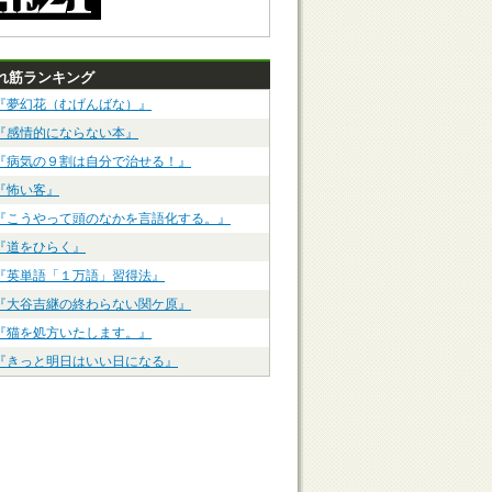
れ筋ランキング
『夢幻花（むげんばな）』
『感情的にならない本』
『病気の９割は自分で治せる！』
『怖い客』
『こうやって頭のなかを言語化する。』
『道をひらく』
『英単語「１万語」習得法』
『大谷吉継の終わらない関ケ原』
『猫を処方いたします。』
『きっと明日はいい日になる』