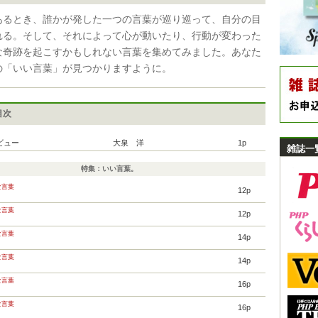
あるとき、誰かが発した一つの言葉が巡り巡って、自分の目
れる。そして、それによって心が動いたり、行動が変わった
な奇跡を起こすかもしれない言葉を集めてみました。あなた
の「いい言葉」が見つかりますように。
目次
ビュー
大泉 洋
1p
雑誌一
特集：いい言葉。
な言葉
12p
な言葉
12p
な言葉
14p
な言葉
14p
な言葉
16p
な言葉
16p