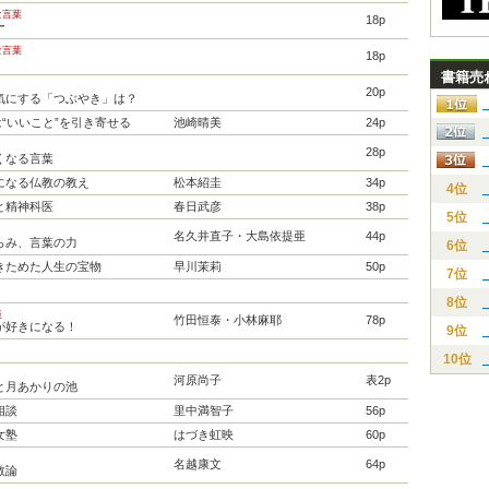
な言葉
18p
ー
な言葉
18p
書籍売
ト
20p
気にする「つぶやき」は？
は“いいこと”を引き寄せる
池崎晴美
24p
28p
くなる言葉
になる仏教の教え
松本紹圭
34p
4位
と精神科医
春日武彦
38p
5位
名久井直子・大島依提亜
44p
らみ、言葉の力
6位
きためた人生の宝物
早川茉莉
50p
7位
8位
談
竹田恒泰・小林麻耶
78p
が好きになる！
9位
10位
河原尚子
表2p
と月あかりの池
相談
里中満智子
56p
女塾
はづき虹映
60p
名越康文
64p
教論