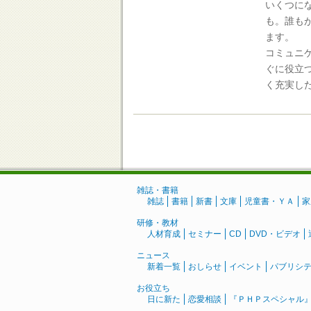
いくつに
も。誰も
ます。
コミュニ
ぐに役立
く充実し
雑誌・書籍
雑誌
書籍
新書
文庫
児童書・ＹＡ
家
研修・教材
人材育成
セミナー
CD
DVD・ビデオ
ニュース
新着一覧
おしらせ
イベント
パブリシ
お役立ち
日に新た
恋愛相談
『ＰＨＰスペシャル