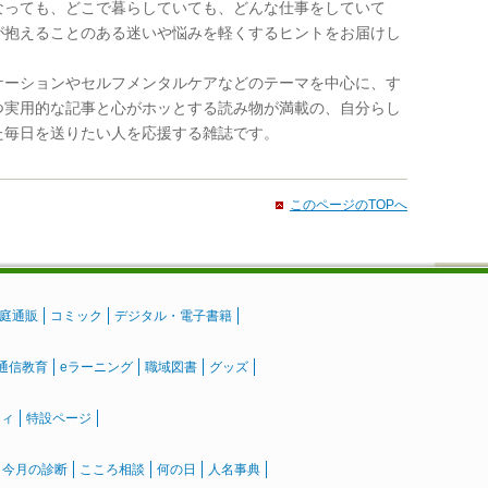
なっても、どこで暮らしていても、どんな仕事をしていて
が抱えることのある迷いや悩みを軽くするヒントをお届けし
ケーションやセルフメンタルケアなどのテーマを中心に、す
つ実用的な記事と心がホッとする読み物が満載の、自分らし
た毎日を送りたい人を応援する雑誌です。
このページのTOPへ
庭通販
コミック
デジタル・電子書籍
通信教育
eラーニング
職域図書
グッズ
ティ
特設ページ
』今月の診断
こころ相談
何の日
人名事典