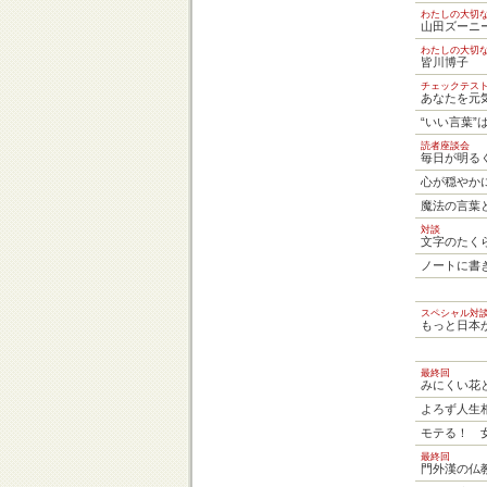
わたしの大切
山田ズーニ
わたしの大切
皆川博子
チェックテス
あなたを元
“いい言葉”
読者座談会
毎日が明る
心が穏やか
魔法の言葉
対談
文字のたく
ノートに書
スペシャル対
もっと日本
最終回
みにくい花
よろず人生
モテる！ 
最終回
門外漢の仏