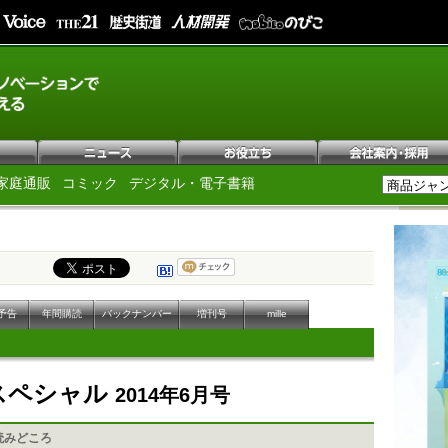
家庭通販
コミック
デジタル・電子書籍
予告
年間購読
バックナンバー
増刊号
mille
Pスペシャル
2014年6月号
読みどころ