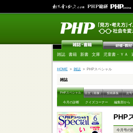
雑誌
書籍
新書
文庫
児童書・ＹＡ
HOME
雑誌
PHPスペシャル
雑誌
PHPスペシャル
目次（画像）
投稿募集
次号
今月の診断
クイズコーナー
編集部から
PH
今月号の