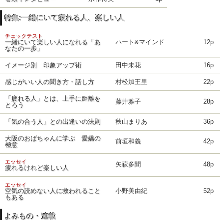
特集:一緒にいて疲れる人、楽しい人
チェックテスト
一緒にいて楽しい人になれる「あ
ハート&マインド
12p
なたの一歩」
イメージ別 印象アップ術
田中未花
16p
感じがいい人の聞き方・話し方
村松加王里
22p
「疲れる人」とは、上手に距離を
藤井雅子
28p
とろう
「気の合う人」との出逢いの法則
秋山まりあ
36p
大阪のおばちゃんに学ぶ 愛嬌の
前垣和義
42p
極意
エッセイ
矢萩多聞
48p
疲れるけれど楽しい人
エッセイ
空気の読めない人に救われること
小野美由紀
52p
もある
よみもの・連載