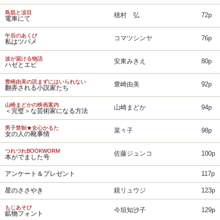
鳥肌と涙目
穂村 弘
72p
電車にて
午后のあくび
コマツシンヤ
76p
私はツバメ
波が届ける物語
安東みきえ
80p
ハゼとエビ
豊崎由美の読まずにはいられない
豊崎由美
92p
翻弄される小説家たち
山崎まどかの映画案内
山崎まどか
94p
＜完璧＞な芸術家になる方法
男子禁制★女心かるた
菜々子
98p
女の人の靴事情
つれづれBOOKWORM
佐藤ジュンコ
100p
本がでました号
アンケート＆プレゼント
117p
星のささやき
鏡リュウジ
123p
もじあそび
今垣知沙子
129p
鉱物フォント