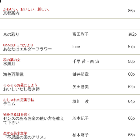
かわいい、おいしい、新しい。
86p
京都案内
京の彩り
富田彩子
表2p
luceのチェコだより
luce
57p
あなたはエルダーフラワー
和の菓の女
千早 茜・西 淑
58p
水無月
海色万華鏡
鍵井靖章
60p
そろそろお昼にしよう
矢田勝美
62p
おいしいだし巻き卵
おしゃれの定番手帖
堀川 波
64p
デニム
物を見る目を磨く
センスのあるお金の使い方を教え
若本紀子
66p
て下さい
恋する英米文学
柚木麻子
68p
『不思議の国のアリス』