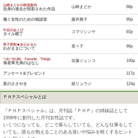
山崎まどかの映画案内
山崎まどか
88p
自身の過去が投影された作品
働く女性のための相談室
藤井雅子
90p
午后のあくび
コマツシンヤ
92p
タイル横丁
男子禁制★女心かるた
菜々子
96p
わがままについて
つれづれMy Favorite Things
佐藤ジュンコ
100p
海老車兄弟のはなし
アンケート&プレゼント
117p
星のささやき
鏡リュウジ
124p
ＰＨＰスペシャルとは
『ＰＨＰスペシャル』は、月刊誌『ＰＨＰ』の姉妹誌として
1998年に創刊した月刊女性誌です。
いくつになっても、どこで暮らしていても、どんな仕事をして
いても。誰もが抱えることのある迷いや悩みを軽くするヒント