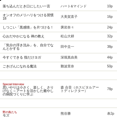
落ち込んだとき口にしたい一言
ハート&マインド
10p
オンオフのメリハリをつける習慣
大美賀直子
16p
18
しつこい「黒感情」を片づける！
袰岩奈々
24p
心おだやかになる 禅の教え
松山大耕
32p
「気分の浮き沈み」を、自分でな
田中圭一
38p
んとかする
今すぐできる 指だけヨガ
深堀真由美
44p
ごきげんになれる魔法
難波里奈
50p
Special Interview
思いやりは小さく、楽しく、さり
森 合音（ホスピタルアー
78p
げなく～アートを活かした癒やし
トディレクター）
の病院づくりに学ぶ
野の鳥たち
熊谷勝
表2p
モズ