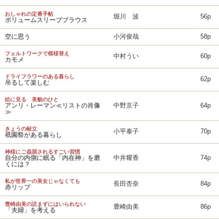
おしゃれの定番手帖
堀川 波
56p
ボリュームスリーブブラウス
空に思う
小河俊哉
58p
フェルトワークで模様替え
中村うい
60p
カモメ
ドライフラワーのある暮らし
62p
吊るして楽しむ
絵に見る 美貌のひと
アンリ・レーマン≪リストの肖像
中野京子
64p
≫
きょうの献立
小平泰子
70p
祇園祭がある暮らし
神様にご贔屓されるすごい習慣
自分の内側に眠る「内在神」を磨
中井耀香
74p
くには？
私が世界一の美女じゃなくても
長田杏奈
84p
赤リップ
豊崎由美の読まずにはいられない
豊崎由美
86p
「夫婦」を考える