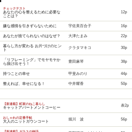
チェックテスト
あなたの心を整えるために必要な
12p
ことは？
嫌な感情を引きずらないために
宇佐美百合子
16p
あなたが捨てられないのはなぜ？
大津たまみ
22p
暮らし方が変わる お片づけのヒン
クラタマキコ
30p
ト
「リフレーミング」でモヤモヤか
豊田麻琴
38p
ら抜け出そう！
持つことの幸せ
甲斐みのり
44p
整えれば、幸せになる！
中井耀香
50p
【新連載】町家のねこ暮らし
表2p
キャットアパートメントコーヒー
おしゃれの定番手帖
堀川 波
56p
大人のニットガウンコート
【新連載】ガラスの物語