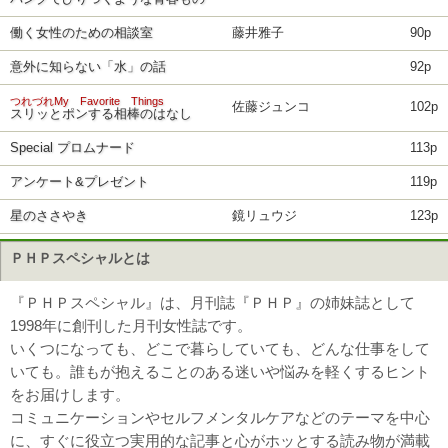
働く女性のための相談室
藤井雅子
90p
意外に知らない「水」の話
92p
つれづれMy Favorite Things
佐藤ジュンコ
102p
スリッとポンする相棒のはなし
Special プロムナード
113p
アンケート&プレゼント
119p
星のささやき
鏡リュウジ
123p
ＰＨＰスペシャルとは
『ＰＨＰスペシャル』は、月刊誌『ＰＨＰ』の姉妹誌として
1998年に創刊した月刊女性誌です。
いくつになっても、どこで暮らしていても、どんな仕事をして
いても。誰もが抱えることのある迷いや悩みを軽くするヒント
をお届けします。
コミュニケーションやセルフメンタルケアなどのテーマを中心
に、すぐに役立つ実用的な記事と心がホッとする読み物が満載