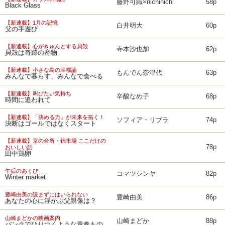
藤野可織×nichinichi
58p
Black Glass
【新連載】1月の記憶
白井明大
60p
父の手遊び
【新連載】心がきゅんとする貝殻
寺本沙也加
62p
貝殻は奇跡の産物
【新連載】小さな島の幸福論
もんでん奈津代
63p
みんなで暮らす、みんなで食べる
【新連載】叫びたい気持ち
辛酸なめ子
68p
時間に追われて
【新連載】「決める力」が未来を拓く！
ソフィア・リブラ
74p
決断はゴールではなくスタート
【新連載】京の台所・錦市場 ここだけの
78p
おいしい話
田中鶏卵
午后のあくび
コマツシンヤ
82p
Winter market
豊崎由美の読まずにはいられない
豊崎由美
86p
あなたの心に浮かぶ父親像は？
山崎まどかの映画案内
山崎まどか
88p
パンクでひりつくような青春もの