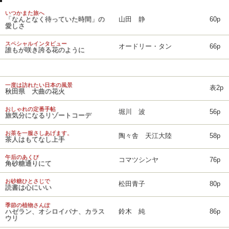
いつかまた旅へ
「なんとなく待っていた時間」の
山田 静
60p
愛しさ
スペシャルインタビュー
オードリー・タン
66p
誰もが咲き誇る花のように
一度は訪れたい日本の風景
表2p
秋田県 大曲の花火
おしゃれの定番手帖
堀川 波
56p
旅気分になるリゾートコーデ
お茶を一服さしあげます。
陶々舎 天江大陸
58p
茶人はもてなし上手
午后のあくび
コマツシンヤ
76p
角砂糖通りにて
お砂糖ひとさじで
松田青子
80p
読書は心にいい
季節の植物さんぽ
ハゼラン、オシロイバナ、カラス
鈴木 純
86p
ウリ