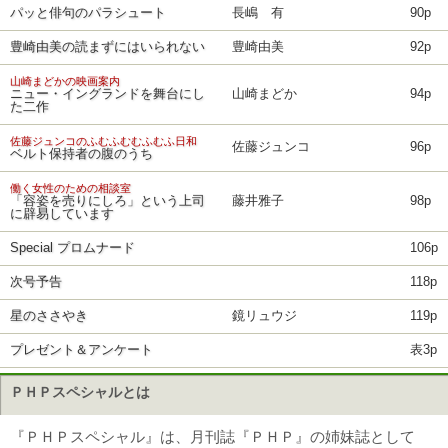
パッと俳句のパラシュート
長嶋 有
90p
豊崎由美の読まずにはいられない
豊崎由美
92p
山崎まどかの映画案内
ニュー・イングランドを舞台にし
山崎まどか
94p
た二作
佐藤ジュンコのふむふむむふむふ日和
佐藤ジュンコ
96p
ベルト保持者の腹のうち
働く女性のための相談室
「容姿を売りにしろ」という上司
藤井雅子
98p
に辟易しています
Special プロムナード
106p
次号予告
118p
星のささやき
鏡リュウジ
119p
プレゼント＆アンケート
表3p
ＰＨＰスペシャルとは
『ＰＨＰスペシャル』は、月刊誌『ＰＨＰ』の姉妹誌として