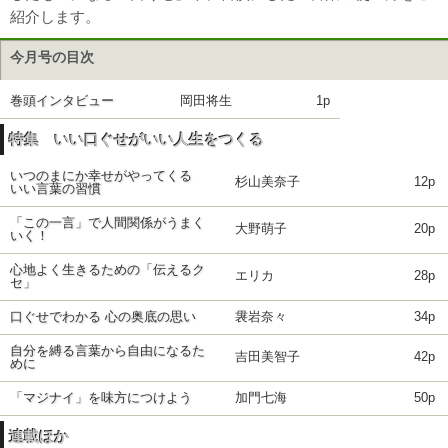
紹介します。
今月号の目次
巻頭インタビュー
岡田将生
1p
特集 いい口ぐせがいい人生をつくる
いつのまにか幸せがやってくる
杉山美奈子
12p
いい言葉の習慣
「この一言」で人間関係がうまく
大野萌子
20p
いく！
心地よく生きるための「伝えるク
エリカ
28p
セ」
口ぐせでわかる 心の奥底の思い
袰岩奈々
34p
自分を縛る言葉から自由になるた
吉田美智子
42p
めに
「マジナイ」を味方につけよう
加門七海
50p
連載ほか