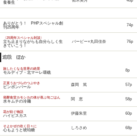
佑木美月
48p
食養生
ありがとう！ PHPスペシャル創
74p
刊25周年
〈25周年スペシャル対談〉
立ち止まりながらも自分らしく生
バービー×丸田佳奈
76p
きていこう！
連載 ほか
旅したくなる世界の絶景
8p
モルディブ・北マーレ環礁
正直うおづらのつぶやき
森岡 篤
57p
ピンポンパール
発酵食堂カモシカの体が喜ぶ旬ごはん
関 恵
58p
水キムチの冷麺
花が紡ぐ物語
伊藤朱里
60p
ハイビスカス
そよかぜの吹く日々に
しろさめ
68p
心もようと琥珀糖