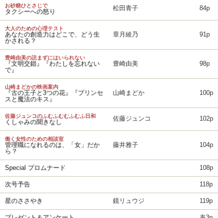
お砂糖ひとさじで
松田青子
84p
タクシーへの怒り
大人のための心理テスト
あなたの創造力はどこで、どう生
章月綾乃
91p
かされる？
豊崎由美の読まずにはいられない
『文明交錯』『わたしを忘れない
豊崎由美
98p
で』
山崎まどかの映画案内
『古の王子と3つの花』『プリンセ
山崎まどか
100p
スと魔法のキス』
佐藤ジュンコのふむふむむふむふ日和
佐藤ジュンコ
102p
くしゃみの聞きなし
働く女性のための相談室
管理職になれるのは、「女」だか
藤井雅子
104p
ら？
Special プロムナード
108p
次号予告
118p
星のささやき
鏡リュウジ
119p
プレゼント＆アンケート
表3p