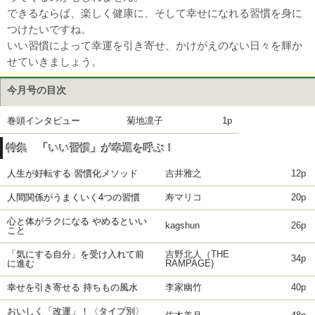
できるならば、楽しく健康に、そして幸せになれる習慣を身に
つけたいですね。
いい習慣によって幸運を引き寄せ、かけがえのない日々を輝か
せていきましょう。
今月号の目次
巻頭インタビュー
菊地凛子
1p
特集 「いい習慣」が幸運を呼ぶ！
人生が好転する 習慣化メソッド
吉井雅之
12p
人間関係がうまくいく4つの習慣
寿マリコ
20p
心と体がラクになる やめるといい
kagshun
26p
こと
「気にする自分」を受け入れて前
吉野北人（THE
34p
に進む
RAMPAGE)
幸せを引き寄せる 持ちもの風水
李家幽竹
40p
おいしく「改運」！〈タイプ別〉