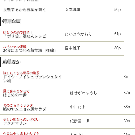
反復するから言葉が輝く
岡本真帆
50p
特別企画
ひとつの鍋で簡単！
だいぼうかおり
61p
「ポリ袋」湯せんレシピ
スペシャル連載
畠中雅子
80p
お金にまつわる新常識（後編）
連載ほか
旅したくなる世界の絶景
ドイツ・ノイシュヴァンシュタイ
8p
ン城
風に身をまかせて
はせがわゆうじ
57p
はじめの一歩
旬のごちそうサラダ
中川たま
58p
鱈のヤムニョム風サラダ
美しい鉱石へのいざない
紀伊國 潔
60p
アクアマリン
今日は少し遠まわりでも