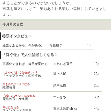
することができるのではないでしょうか。
言葉を味方につけて、笑顔あふれる楽しい毎日にしていきまし
ょう。
今月号の目次
巻頭インタビュー
過去があるから、今がある。
松坂桃李
1p
「口ぐせ」で人生は楽しくなる！
言語化できれば、毎日が変わる
さわらぎ寛子
12p
つぶやくだけで自信がつく！
浦上大輔
20p
「ペップトーク」のすすめ
生きるのがラクになる
頭木弘樹
28p
絶望名言
「感じのいい人」になれる
つみきち
36p
魔法の言いかえ術
幸せになれる
週末北欧部chika
44p
フィンランドの言葉