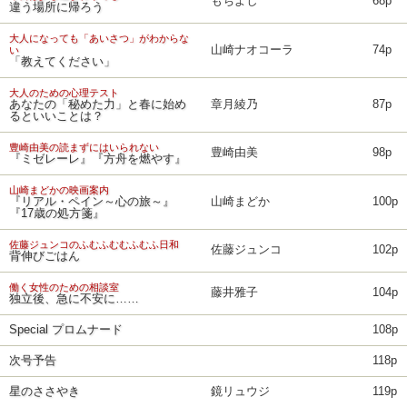
もちよし
68p
違う場所に帰ろう
大人になっても「あいさつ」がわからな
山崎ナオコーラ
74p
い
「教えてください」
大人のための心理テスト
あなたの「秘めた力」と春に始め
章月綾乃
87p
るといいことは？
豊崎由美の読まずにはいられない
豊崎由美
98p
『ミゼレーレ』『方舟を燃やす』
山崎まどかの映画案内
『リアル・ペイン～心の旅～』
山崎まどか
100p
『17歳の処方箋』
佐藤ジュンコのふむふむむふむふ日和
佐藤ジュンコ
102p
背伸びごはん
働く女性のための相談室
藤井雅子
104p
独立後、急に不安に……
Special プロムナード
108p
次号予告
118p
星のささやき
鏡リュウジ
119p