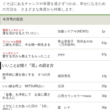
ぐそばにあるチャンスや幸運を逃さずつかみ、幸せになるため
の方法を、さまざまな角度から特集します。
今月号の目次
巻頭インタビュー
加藤シゲアキ(NEWS)
1p
運を活かせる人でいたい。
青山美智子 筒井あやめ
スペシャル対談
61p
ご縁を大切に、今を精一杯生きる
（乃木坂46）
インタビュー
yeye
97p
愛する犬から教えてもらったこと
いいことが続く「運」の磨き方
科学的に運を強くする ９つの方
堀田秀吾
12p
法
いい縁を呼ぶ MITSURI占い
法演
20p
「金毒」を浄化して お金に愛さ
心理カウンセラーmasa
30p
れる人に
イヤなことがあった日の 「1分」
森 レナ
36p
厄払い