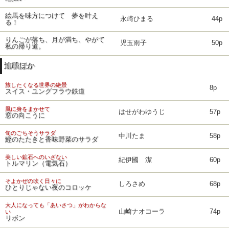
絵馬を味方につけて 夢を叶え
永崎ひまる
44p
る！
りんごが落ち、月が満ち、やがて
児玉雨子
50p
私の帰り道。
連載ほか
旅したくなる世界の絶景
8p
スイス・ユングフラウ鉄道
風に身をまかせて
はせがわゆうじ
57p
窓の向こうに
旬のごちそうサラダ
中川たま
58p
鰹のたたきと香味野菜のサラダ
美しい鉱石へのいざない
紀伊國 潔
60p
トルマリン（電気石）
そよかぜの吹く日々に
しろさめ
68p
ひとりじゃない夜のコロッケ
大人になっても「あいさつ」がわからな
山崎ナオコーラ
74p
い
リボン