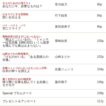
大人のための心理テスト
章月綾乃
80p
あなたに今、必要なものは？
心をラクにする習慣術
竹下綾美
84p
想いを伝える
バイ・ベスト・バイ
奥田亜希子
86p
空にドライブ
豊崎由美の読まずにはいられない
『熊はどこにいるの』『ミャンマ
豊崎由美
100p
ー証言詩集 1988‐2021 いくら新芽
を摘んでも春は止まらない』
山崎まどかの映画案内
『けものがいる』『ある貴婦人の
山崎まどか
102p
肖像』
佐藤ジュンコのふむふむむふむふ日和
佐藤ジュンコ
104p
白衣の神々を讃えよ
働く女性のための相談室
帰り際に仕事を頼んでくる先輩に
藤井雅子
106p
モヤモヤ
Special プロムナード
108p
プレゼント＆アンケート
117p