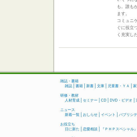
も。誰も
ます。
コミュニ
ぐに役立
く充実し
雑誌・書籍
雑誌
書籍
新書
文庫
児童書・ＹＡ
家
研修・教材
人材育成
セミナー
CD
DVD・ビデオ
ニュース
新着一覧
おしらせ
イベント
パブリシ
お役立ち
日に新た
恋愛相談
『ＰＨＰスペシャル