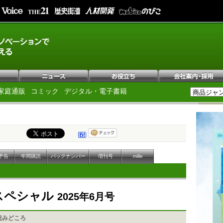
家庭通販
コミック
デジタル・電子書籍
予告
年間購読
バックナンバー
増刊号
mille
Pスペシャル
2025年6月号
読みどころ