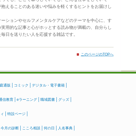
が抱えることのある迷いや悩みを軽くするヒントをお届けし
ケーションやセルフメンタルケアなどのテーマを中心に、す
つ実用的な記事と心がホッとする読み物が満載の、自分らし
た毎日を送りたい人を応援する雑誌です。
このページのTOPへ
庭通販
コミック
デジタル・電子書籍
通信教育
eラーニング
職域図書
グッズ
ティ
特設ページ
』今月の診断
こころ相談
何の日
人名事典