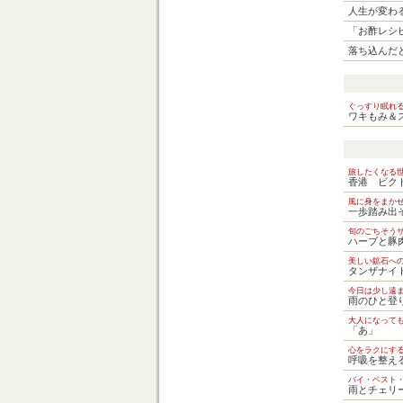
人生が変わ
「お酢レシ
落ち込んだ
ぐっすり眠れ
ワキもみ＆
旅したくなる
香港 ビク
風に身をまか
一歩踏み出
旬のごちそう
ハーブと豚
美しい鉱石へ
タンザナイ
今日は少し遠
雨のひと登
大人になって
「あ」
心をラクにす
呼吸を整え
バイ・ベスト
雨とチェリ