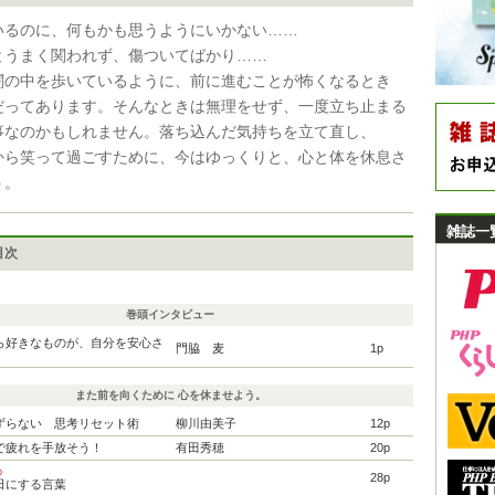
いるのに、何もかも思うようにいかない……
とうまく関われず、傷ついてばかり……
闇の中を歩いているように、前に進むことが怖くなるとき
だってあります。そんなときは無理をせず、一度立ち止まる
事なのかもしれません。落ち込んだ気持ちを立て直し、
から笑って過ごすために、今はゆっくりと、心と体を休息さ
う。
雑誌一
目次
巻頭インタビュー
ら好きなものが、自分を安心さ
門脇 麦
1p
また前を向くために 心を休ませよう。
ずらない 思考リセット術
柳川由美子
12p
で疲れを手放そう！
有田秀穂
20p
しの
28p
日にする言葉