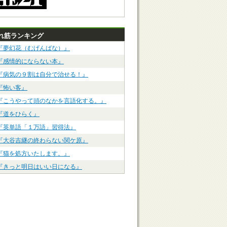
れ筋ランキング
『夢幻花（むげんばな）』
『感情的にならない本』
『病気の９割は自分で治せる！』
『怖い客』
『こうやって頭のなかを言語化する。』
『道をひらく』
『英単語「１万語」習得法』
『大谷吉継の終わらない関ケ原』
『猫を処方いたします。』
『きっと明日はいい日になる』