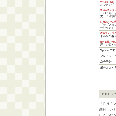
大人のための
あなたの「
豊崎由美の読
『バベル 
史』『誌歌
山崎まどかの
『サブスタ
ーレイク』
佐藤ジュンコ
来客前の客
働く女性のた
周りの目が
Special 
プレゼント
次号予告
星のささや
ＰＨＰス
『ＰＨＰ
創刊した
いくつに