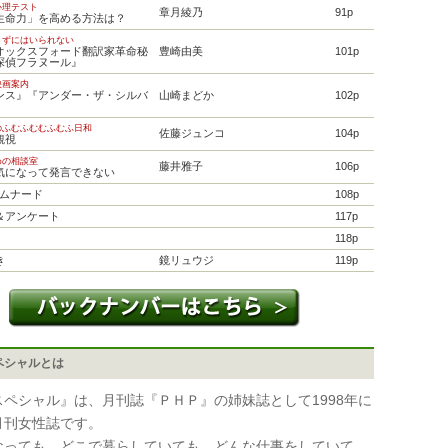
心理テスト
章月綾乃
91p
生命力」を高める方法は？
まずにはいられない
オックスフォード翻訳家革命秘
豊崎由美
101p
探偵フラヌール』
映画案内
ンス』『アンダー・ザ・シルバ
山崎まどか
102p
のふむふむむふむふ日和
佐藤ジュンコ
104p
観視
めの相談室
藤井雅子
106p
気になって発言できない
プロムナード
108p
＆アンケート
117p
118p
き
鏡リュウジ
119p
ペシャルとは
スペシャル』は、月刊誌『ＰＨＰ』の姉妹誌として1998年に
月刊女性誌です。
なっても、どこで暮らしていても、どんな仕事をしていて