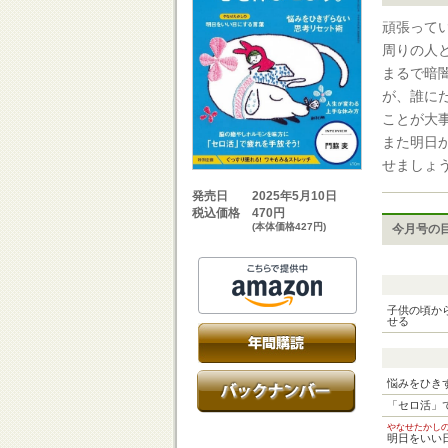
頑張って
周りの人
まるで暗
が、誰に
ことが大
また明日
せましょ
2025年5月10日
発売日
470円
税込価格
(本体価格427円)
今月号の
子供の頃か
せる
悩みをひき
「セロ活」
やなせたか
明日をいい