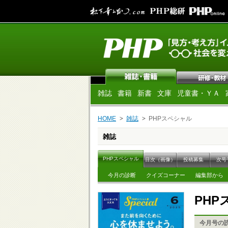
雑誌
書籍
新書
文庫
児童書・ＹＡ
HOME
雑誌
PHPスペシャル
雑誌
PHPスペシャル
目次（画像）
投稿募集
次号
今月の診断
クイズコーナー
編集部から
PH
今月号の