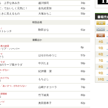
る 上手な休み方
越川慎司
34p
ピ」でおいしく元気に！
金丸絵里加
42p
ときに見えるもの
大塚みちこ
50p
書籍売
特別企画
る！
駒田まな
61p
ストレッチ
連載ほか
4位
世界の絶景
8p
5位
トリア・ハーバー
6位
せて
はせがわゆうじ
57p
そう
7位
サラダ
中川たま
58p
肉のラープ風サラダ
8位
のいざない
紀伊國 潔
60p
ト
9位
まわりでも
もちよし
68p
10位
り
も「あいさつ」がわからない
山崎ナオコーラ
74p
る習慣術
竹下綾美
80p
る
・バイ
奥田亜希子
82p
ー