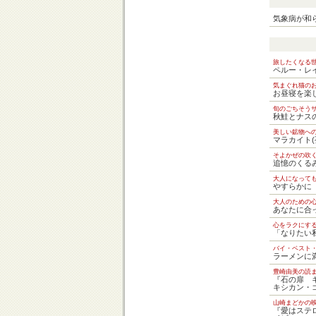
気象病が和
旅したくなる
ペルー・レ
気まぐれ猫の
お昼寝を楽
旬のごちそう
秋鮭とナス
美しい鉱物へ
マラカイト(
そよかぜの吹
追憶のくる
大人になって
やすらかに
大人のための
あなたに合
心をラクにす
「なりたい
バイ・ベスト
ラーメンに
豊崎由美の読
『石の扉 
キシカン・
山崎まどかの
『愛はステ