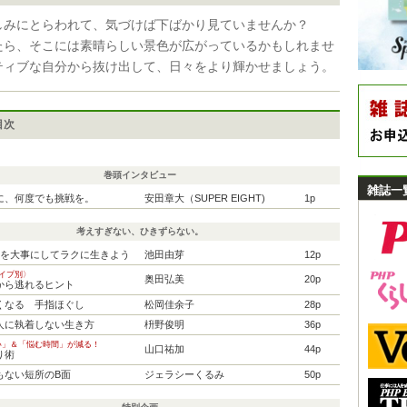
しみにとらわれて、気づけば下ばかり見ていませんか？
たら、そこには素晴らしい景色が広がっているかもしれませ
ティブな自分から抜け出して、日々をより輝かせましょう。
目次
巻頭インタビュー
雑誌一
に、何度でも挑戦を。
安田章大（SUPER EIGHT)
1p
考えすぎない、ひきずらない。
」を大事にしてラクに生きよう
池田由芽
12p
イプ別〉
奥田弘美
20p
から逃れるヒント
くなる 手指ほぐし
松岡佳余子
28p
人に執着しない生き方
枡野俊明
36p
い」＆「悩む時間」が減る！
山口祐加
44p
り術
もない短所のB面
ジェラシーくるみ
50p