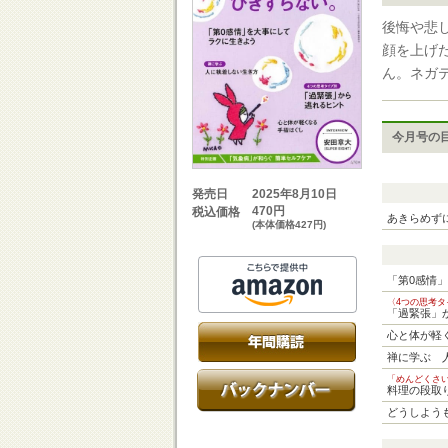
後悔や悲
顔を上げ
ん。ネガ
今月号の
2025年8月10日
発売日
470円
税込価格
あきらめず
(本体価格427円)
「第0感情
〈4つの思考タ
「過緊張」
心と体が軽
禅に学ぶ 
「めんどくさ
料理の段取
どうしよう