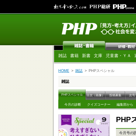
雑誌
書籍
新書
文庫
児童書・ＹＡ
HOME
雑誌
PHPスペシャル
雑誌
PHPスペシャル
目次（画像）
投稿募集
次号
今月の診断
クイズコーナー
編集部から
PH
今月号の