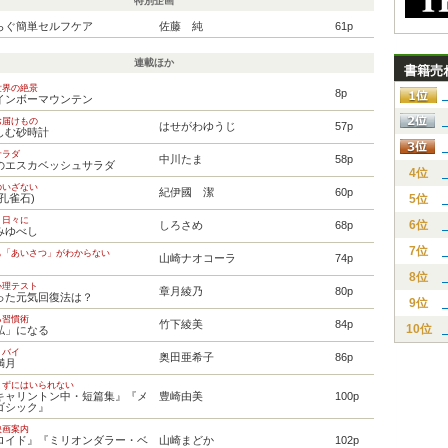
特別企画
らぐ簡単セルフケア
佐藤 純
61p
連載ほか
書籍売
世界の絶景
8p
インボーマウンテン
お届けもの
はせがわゆうじ
57p
しむ砂時計
サラダ
中川たま
58p
のエスカベッシュサラダ
4位
のいざない
紀伊國 潔
60p
孔雀石)
5位
く日々に
6位
しろさめ
68p
みゆべし
7位
も「あいさつ」がわからない
山崎ナオコーラ
74p
8位
心理テスト
章月綾乃
80p
った元気回復法は？
9位
る習慣術
竹下綾美
84p
10位
私」になる
・バイ
奥田亜希子
86p
満月
まずにはいられない
キャリントン中・短篇集』『メ
豊崎由美
100p
ゴシック』
映画案内
ロイド』『ミリオンダラー・ベ
山崎まどか
102p