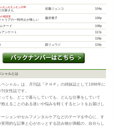
のふむふむむふむふ日和
佐藤ジュンコ
104p
の大家さん
めの相談室
藤井雅子
106p
キャリアの一時停止が悔しい
プロムナード
108p
＆アンケート
117p
118p
き
鏡リュウジ
119p
ペシャルとは
スペシャル』は、月刊誌『ＰＨＰ』の姉妹誌として1998年に
月刊女性誌です。
なっても、どこで暮らしていても、どんな仕事をしていて
が抱えることのある迷いや悩みを軽くするヒントをお届けし
ケーションやセルフメンタルケアなどのテーマを中心に、す
つ実用的な記事と心がホッとする読み物が満載の、自分らし