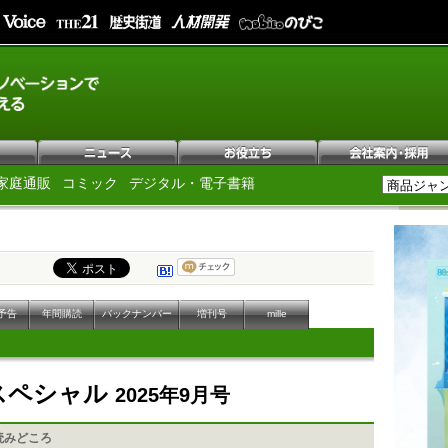
家庭通販
コミック
デジタル・電子書籍
予告
年間購読
バックナンバー
増刊号
mille
Pスペシャル
2025年9月号
読みどころ