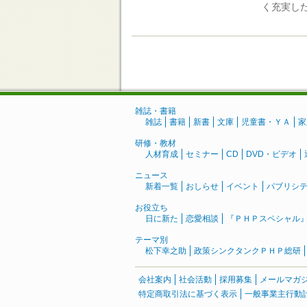
く充実し
雑誌・書籍
雑誌
書籍
新書
文庫
児童書・ＹＡ
家
研修・教材
人材育成
セミナー
CD
DVD・ビデオ
ニュース
新着一覧
おしらせ
イベント
パブリシ
お役立ち
日に新た
恋愛相談
『ＰＨＰスペシャル
テーマ別
松下幸之助
政策シンクタンクＰＨＰ総研
会社案内
社会活動
採用募集
メールマガ
特定商取引法に基づく表示
一般事業主行動