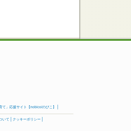
」応援サイト【nobico/のびこ】
ついて
クッキーポリシー