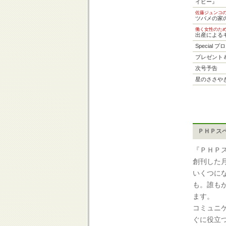
イビー』
佐藤ジュンコ
ツバメの家
働く女性のた
出産による
Special 
プレゼント
次号予告
星のささや
ＰＨＰス
『ＰＨＰ
創刊した
いくつに
も。誰も
ます。
コミュニ
ぐに役立