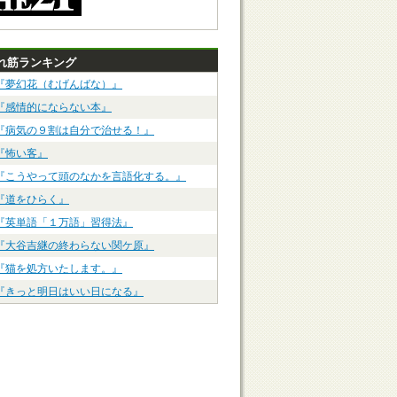
れ筋ランキング
『夢幻花（むげんばな）』
『感情的にならない本』
『病気の９割は自分で治せる！』
『怖い客』
『こうやって頭のなかを言語化する。』
『道をひらく』
『英単語「１万語」習得法』
『大谷吉継の終わらない関ケ原』
『猫を処方いたします。』
『きっと明日はいい日になる』