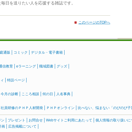
た毎日を送りたい人を応援する雑誌です。
このページのTOPへ
庭通販
コミック
デジタル・電子書籍
通信教育
eラーニング
職域図書
グッズ
ティ
特設ページ
』今月の診断
こころ相談
何の日
人名事典
社員研修のＰＨＰ人材開発
ＰＨＰオンライン
比べない、悩まない「のびのび子育て
ジン
プレゼント
お問合せ
Webサイトご利用にあたって
個人情報の取り扱いに
計画
広告掲載について