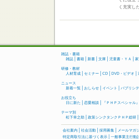
く充実し
雑誌・書籍
雑誌
書籍
新書
文庫
児童書・ＹＡ
家
研修・教材
人材育成
セミナー
CD
DVD・ビデオ
ニュース
新着一覧
おしらせ
イベント
パブリシ
お役立ち
日に新た
恋愛相談
『ＰＨＰスペシャル
テーマ別
松下幸之助
政策シンクタンクＰＨＰ総研
会社案内
社会活動
採用募集
メールマガ
特定商取引法に基づく表示
一般事業主行動