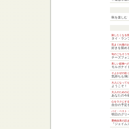
秋を楽しむ
旅したくなる
タイ・ランプ
気まぐれ猫の
好きを留め
旬のごちそう
チーズフォ
美しい鉱物へ
モルガナイ
そよかぜの吹
気持ちも弾
大人になって
ようこそ！
大人のための
あなたの今
心をラクにす
自分の予定
バイ・ベスト
明日のグリ
豊崎由美の読
『ジェイム