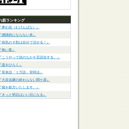
れ筋ランキング
『夢幻花（むげんばな）』
『感情的にならない本』
『病気の９割は自分で治せる！』
『怖い客』
『こうやって頭のなかを言語化する。』
『道をひらく』
『英単語「１万語」習得法』
『大谷吉継の終わらない関ケ原』
『猫を処方いたします。』
『きっと明日はいい日になる』