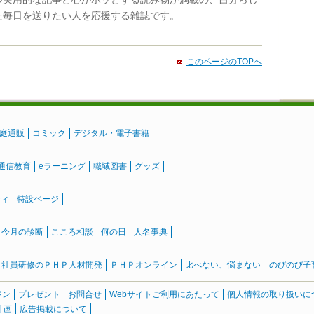
た毎日を送りたい人を応援する雑誌です。
このページのTOPへ
庭通販
コミック
デジタル・電子書籍
通信教育
eラーニング
職域図書
グッズ
ティ
特設ページ
』今月の診断
こころ相談
何の日
人名事典
社員研修のＰＨＰ人材開発
ＰＨＰオンライン
比べない、悩まない「のびのび子育て
ジン
プレゼント
お問合せ
Webサイトご利用にあたって
個人情報の取り扱いに
計画
広告掲載について