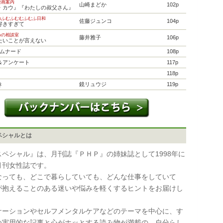
映画案内
山崎まどか
102p
・カウ』『わたしの叔父さん』
のふむふむむふむふ日和
佐藤ジュンコ
104p
好きすぎて
めの相談室
藤井雅子
106p
たいことが言えない
プロムナード
108p
＆アンケート
117p
118p
き
鏡リュウジ
119p
ペシャルとは
スペシャル』は、月刊誌『ＰＨＰ』の姉妹誌として1998年に
月刊女性誌です。
なっても、どこで暮らしていても、どんな仕事をしていて
が抱えることのある迷いや悩みを軽くするヒントをお届けし
ケーションやセルフメンタルケアなどのテーマを中心に、す
つ実用的な記事と心がホッとする読み物が満載の、自分らし