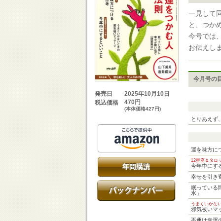
一見して
と、つか
今号では
お伝えし
今月号の
2025年10月10日
発売日
470円
税込価格
(本体価格427円)
とりあえず
運を味方に
12星座＆タ
今年中にす
幸せを引き
眠っている
水」
うまくいかな
邪気祓いマ
不運は幸運