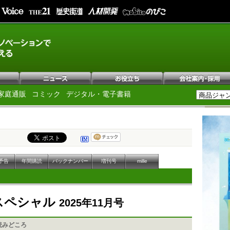
家庭通販
コミック
デジタル・電子書籍
予告
年間購読
バックナンバー
増刊号
mille
Pスペシャル
2025年11月号
読みどころ