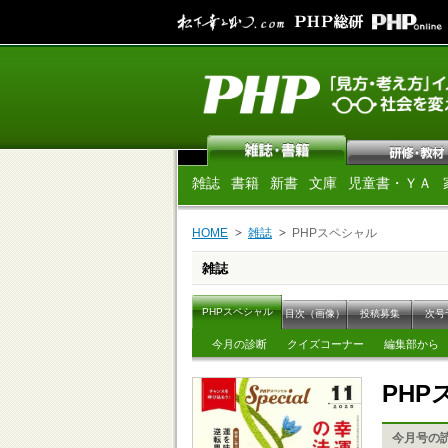
雑誌
書籍
新書
文庫
児童書・ＹＡ
HOME
雑誌
PHPスペシャル
雑誌
PHPスペシャル
目次（画像）
投稿募集
次号
今月の診断
クイズコーナー
編集部から
PH
今月号の