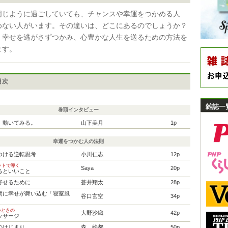
同じように過ごしていても、チャンスや幸運をつかめる人
めない人がいます。その違いは、どこにあるのでしょうか？
、幸せを逃がさずつかみ、心豊かな人生を送るための方法を
ます。
目次
雑誌一
巻頭インタビュー
、動いてみる。
山下美月
1p
幸運をつかむ人の法則
つける逆転思考
小川仁志
12p
ロットで導く
Saya
20p
るといいこと
寄せるために
蒼井翔太
28p
間に幸せが舞い込む「寝室風
谷口玄空
34p
いときの
大野沙織
42p
ッサージ
のはじまり
森 絵都
50p