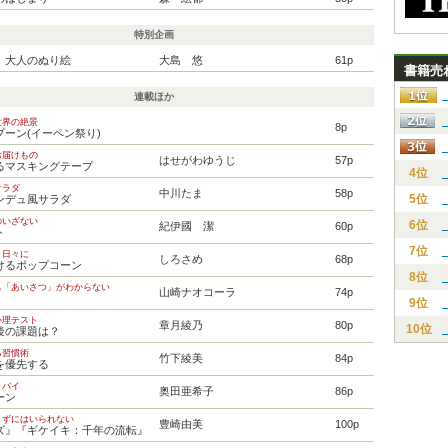
特別企画
 大人のぬり絵
大島 悠
61p
書籍売
連載ほか
世界の絶景
8p
ーン(イーペン祭り)
お届けもの
はせがわゆうじ
57p
るマスキングテープ
4位
サラダ
中川たま
58p
5位
ンデュ風サラダ
のいざない
6位
紀伊國 潔
60p
ト
7位
く日々に
しろさめ
68p
けるポップコーン
8位
も「あいさつ」がわからない
山崎ナオコーラ
74p
9位
心理テスト
章月綾乃
80p
10位
後の課題は？
る習慣術
竹下綾美
84p
を優先する
・バイ
奥田亜希子
86p
ーン
まずにはいられない
豊崎由美
100p
ズ』『ギケイキ：千年の流転』