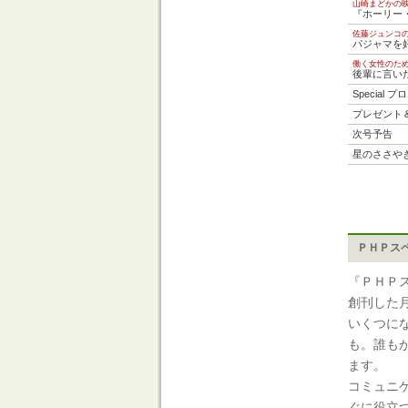
山崎まどかの
『ホーリー
佐藤ジュンコ
パジャマを
働く女性のた
後輩に言い
Special 
プレゼント
次号予告
星のささや
ＰＨＰス
『ＰＨＰ
創刊した
いくつに
も。誰も
ます。
コミュニ
ぐに役立