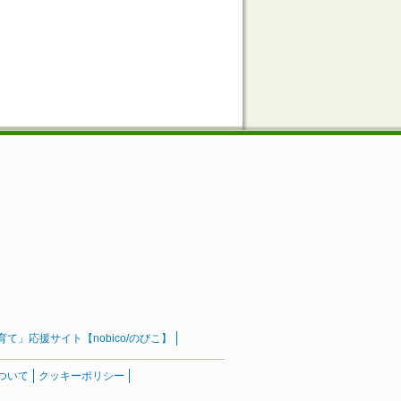
」応援サイト【nobico/のびこ】
ついて
クッキーポリシー