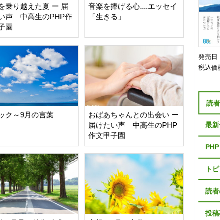
を乗り越えた夏 ー 届
音楽を捧げる心....エッセイ
い声 中高生のPHP作
「生きる」
子園
発売日
税込価
読
ック～9月の言葉
おばあちゃんとの出会い ー
届けたい声 中高生のPHP
最新
作文甲子園
PH
トピ
読者
投稿