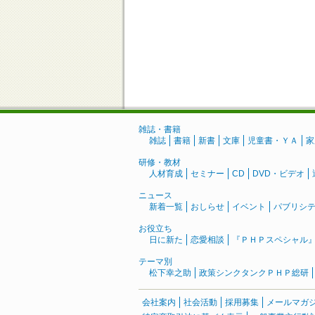
雑誌・書籍
雑誌
書籍
新書
文庫
児童書・ＹＡ
家
研修・教材
人材育成
セミナー
CD
DVD・ビデオ
ニュース
新着一覧
おしらせ
イベント
パブリシ
お役立ち
日に新た
恋愛相談
『ＰＨＰスペシャル
テーマ別
松下幸之助
政策シンクタンクＰＨＰ総研
会社案内
社会活動
採用募集
メールマガ