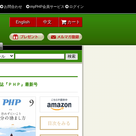
お問合わせ
myPHP会員サービス
ログイン
English
中文
カート
プレゼント
メルマガ登録
誌『ＰＨＰ』最新号
目次をみる