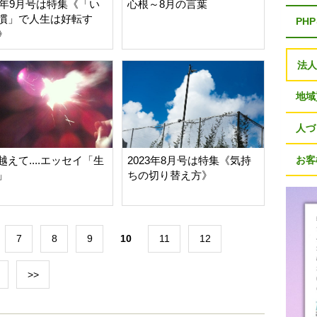
23年9月号は特集《「い
心根～8月の言葉
慣」で人生は好転す
PH
》
法
地域
人づ
越えて....エッセイ「生
2023年8月号は特集《気持
お客
」
ちの切り替え方》
7
8
9
10
11
12
>>