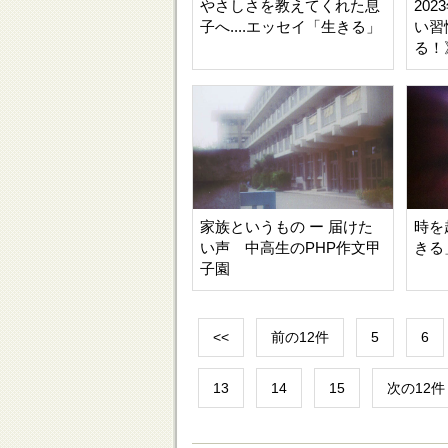
やさしさを教えてくれた息
20
子へ....エッセイ「生きる」
い習
る！
家族というもの ー 届けた
時を
い声 中高生のPHP作文甲
きる
子園
<<
前の12件
5
6
13
14
15
次の12件