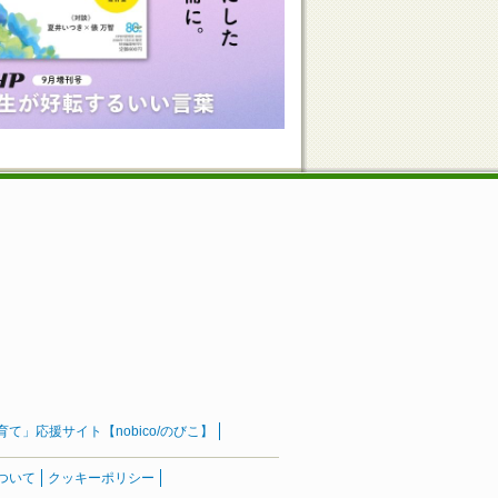
」応援サイト【nobico/のびこ】
ついて
クッキーポリシー