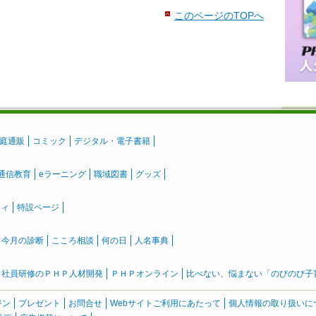
このページのTOPへ
庭通販
コミック
デジタル・電子書籍
通信教育
eラーニング
職域図書
グッズ
ティ
特設ページ
』今月の診断
こころ相談
何の日
人名事典
社員研修のＰＨＰ人材開発
ＰＨＰオンライン
比べない、悩まない「のびのび子育て
ジン
プレゼント
お問合せ
Webサイトご利用にあたって
個人情報の取り扱いに