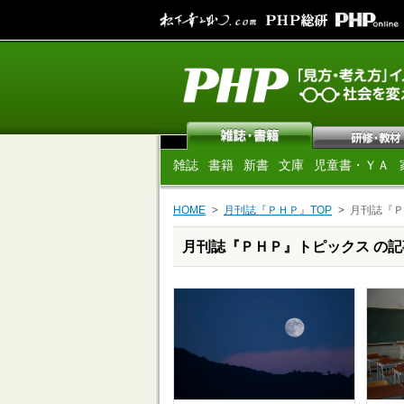
雑誌
書籍
新書
文庫
児童書・ＹＡ
HOME
月刊誌『ＰＨＰ』TOP
月刊誌『Ｐ
月刊誌『ＰＨＰ』トピックス の記