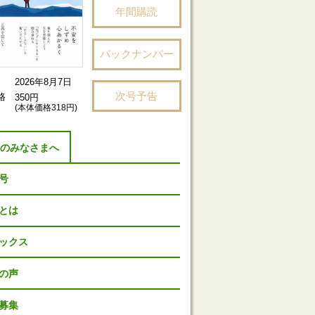
年間購読
バックナンバー
2026年8月7日
次号予告
格
350円
(本体価格318円)
者のみなさまへ
号
Pとは
ックス
の声
募集