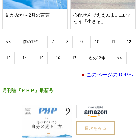
剣か糸か～2月の言葉
心配せんでええんよ.....エッ
セイ「生きる」
<<
前の12件
7
8
9
10
11
12
13
14
15
16
17
次の12件
>>
このページのTOPへ
月刊誌『ＰＨＰ』最新号
目次をみる