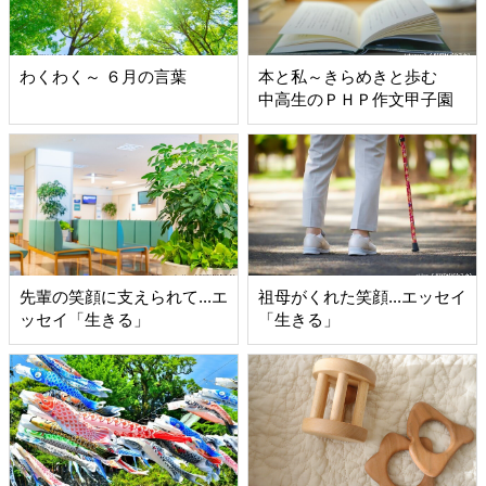
わくわく～ ６月の言葉
本と私～きらめきと歩む
中高生のＰＨＰ作文甲子園
先輩の笑顔に支えられて...エ
祖母がくれた笑顔...エッセイ
ッセイ「生きる」
「生きる」