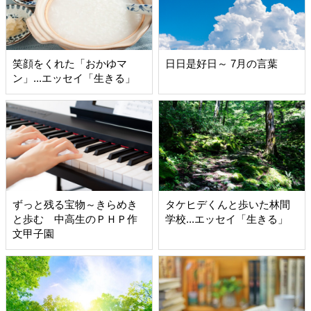
笑顔をくれた「おかゆマ
日日是好日～ 7月の言葉
ン」...エッセイ「生きる」
ずっと残る宝物～きらめき
タケヒデくんと歩いた林間
と歩む 中高生のＰＨＰ作
学校...エッセイ「生きる」
文甲子園