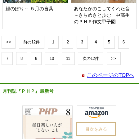
鯉のぼり～ ５月の言葉
あなたがのこしてくれた音
～きらめきと歩む 中高生
のＰＨＰ作文甲子園
<<
前の12件
1
2
3
4
5
6
7
8
9
10
11
次の12件
>>
このページのTOPへ
月刊誌『ＰＨＰ』最新号
目次をみる