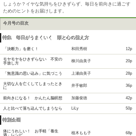
しょうか？イヤな気持ちをひきずらず、毎日を前向きに過ごす
ためのヒントをお届けします。
今月号の目次
特集 毎日がうまくいく 頭と心の整え方
「決断力」を磨く！
和田秀樹
12p
モヤモヤをひきずらない 不安の
柳川由美子
20p
手放し方
「無意識の思い込み」に気づこう
上瀬由美子
28p
大切な人を亡くしてしまったとき
井手敏郎
36p
に
前向きになる！ かんたん脳瞑想
加藤俊徳
42p
人と比べて落ち込んでしまうなら
LiLy
50p
特別企画
体にうれしい！ お手軽「養生
植木もも子
68p
酒」レシピ