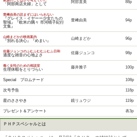
家族のことばかり考えていた
阿部直美
88p
「阿部商店夫婦」として
豊﨑由美の読まずにはいられない
『グレイス・イヤーー少女たちの
豊﨑由美
94p
聖域』『欧米の隅々 市河晴子紀行
文集』
山崎まどかの映画案内
山崎まどか
96p
『別れる決心』『めまい』
佐藤ジュンコのふむふむむふむふ日和
佐藤ジュンコ
98p
適度な雑音の心地よさ
働く女性のための相談室
藤井雅子
100p
生理休暇をとりづらい
Special プロムナード
108p
次号予告
118p
星のささやき
鏡リュウジ
119p
プレゼント＆アンケート
表3p
ＰＨＰスペシャルとは