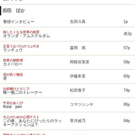
連載 ほか
巻頭インタビュー
生田斗真
1p
旅したくなる世界の絶景
表2p
オランダ・アムステルダム
正直うおづらのつぶやき
森岡 篤
57p
ランチュウ
世界の卵料理
岡根谷実里
58p
カイパロー
花が紡ぐ物語
伊藤朱里
60p
杏
お砂糖ひとさじで
松田青子
74p
唯一無二のトレーナー
午后のあくび
コマツシンヤ
80p
floral pen
大人のための心理テスト
この春、あなたにぴったりのラッ
章月綾乃
84p
キーアクションは？