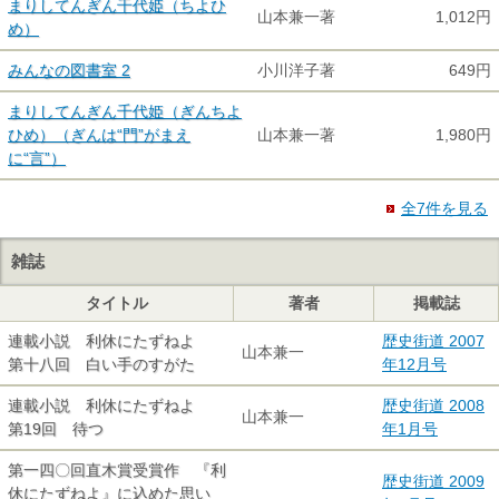
まりしてんぎん千代姫（ちよひ
山本兼一著
1,012円
め）
みんなの図書室 2
小川洋子著
649円
まりしてんぎん千代姫（ぎんちよ
ひめ）（ぎんは“門”がまえ
山本兼一著
1,980円
に“言”）
全7件を見る
雑誌
タイトル
著者
掲載誌
連載小説 利休にたずねよ
歴史街道 2007
山本兼一
第十八回 白い手のすがた
年12月号
連載小説 利休にたずねよ
歴史街道 2008
山本兼一
第19回 待つ
年1月号
第一四〇回直木賞受賞作 『利
歴史街道 2009
休にたずねよ』に込めた思い