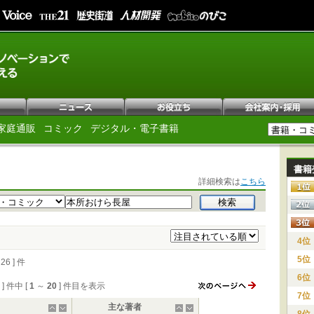
家庭通販
コミック
デジタル・電子書籍
書籍
詳細検索は
こちら
4位
5位
 ] 件
6位
6 ] 件中 [
1
～
20
] 件目を表示
7位
主な著者