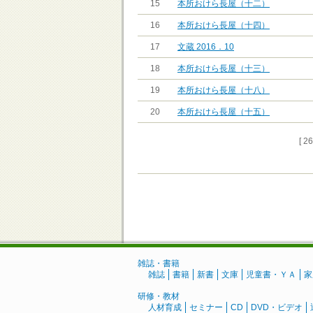
15
本所おけら長屋（十二）
16
本所おけら長屋（十四）
17
文蔵 2016．10
18
本所おけら長屋（十三）
19
本所おけら長屋（十八）
20
本所おけら長屋（十五）
[ 2
雑誌・書籍
雑誌
書籍
新書
文庫
児童書・ＹＡ
家
研修・教材
人材育成
セミナー
CD
DVD・ビデオ