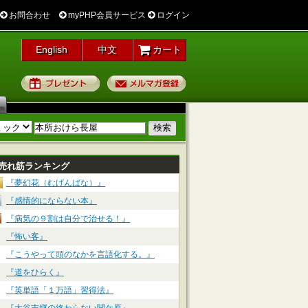
お問合わせ
myPHP会員サービス
ログイン
English
中文
カート
プレゼント
メルマガ登録
売れ筋ランキング
『夢幻花（むげんばな）』
『感情的にならない本』
『病気の９割は自分で治せる！』
『怖い客』
『こうやって頭のなかを言語化する。』
『道をひらく』
『英単語「１万語」習得法』