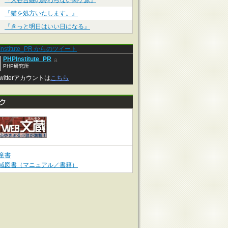
『大谷吉継の終わらない関ケ原』
『猫を処方いたします。』
『きっと明日はいい日になる』
Institute_PR からのツイート
PHPInstitute_PR
a
PHP研究所
witterアカウントは
こちら
童書
域図書（マニュアル／書籍）