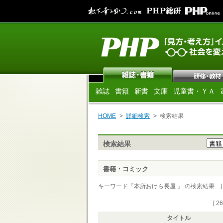
雑誌
書籍
新書
文庫
児童書・ＹＡ
HOME
詳細検索
検索結果
検索結果
書籍・コミック
キーワード『本所おけら長屋 』 の検索結果 [ 26
[ 2
タイトル