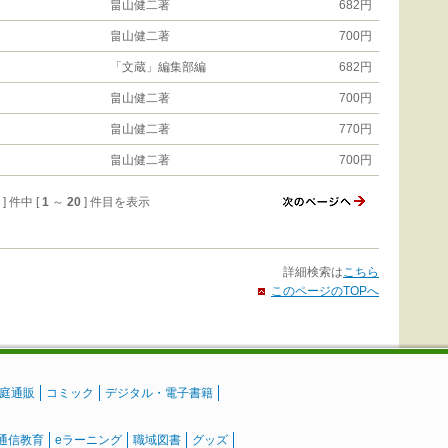
畠山健二著
682円
畠山健二著
700円
「文蔵」編集部編
682円
畠山健二著
700円
畠山健二著
770円
畠山健二著
700円
6 ] 件中 [
1
～
20
] 件目を表示
詳細検索は
こちら
このページのTOPへ
庭通販
コミック
デジタル・電子書籍
通信教育
eラーニング
職域図書
グッズ