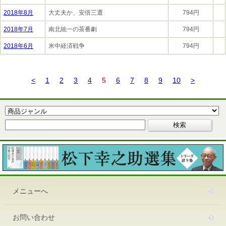
2018年8月
大丈夫か、安倍三選
794円
2018年7月
南北統一の茶番劇
794円
2018年6月
米中経済戦争
794円
<
1
2
3
4
5
6
7
8
9
10
>
メニューへ
お問い合わせ