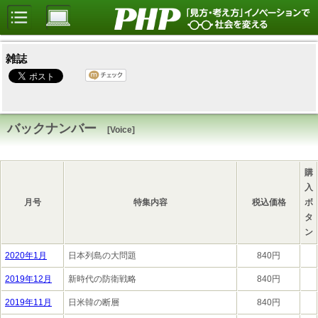
雑誌
バックナンバー
[Voice]
購
入
月号
特集内容
税込価格
ボ
タ
ン
2020年1月
日本列島の大問題
840円
2019年12月
新時代の防衛戦略
840円
2019年11月
日米韓の断層
840円