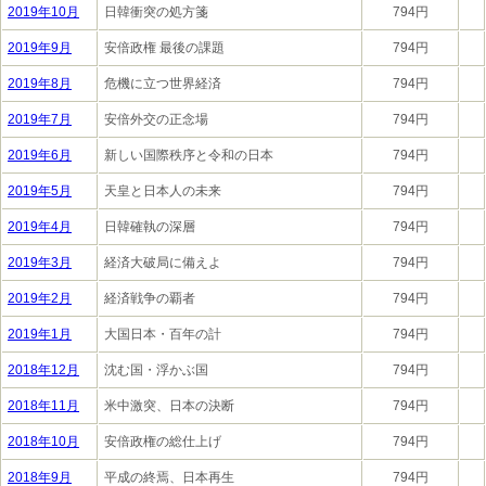
2019年10月
日韓衝突の処方箋
794円
2019年9月
安倍政権 最後の課題
794円
2019年8月
危機に立つ世界経済
794円
2019年7月
安倍外交の正念場
794円
2019年6月
新しい国際秩序と令和の日本
794円
2019年5月
天皇と日本人の未来
794円
2019年4月
日韓確執の深層
794円
2019年3月
経済大破局に備えよ
794円
2019年2月
経済戦争の覇者
794円
2019年1月
大国日本・百年の計
794円
2018年12月
沈む国・浮かぶ国
794円
2018年11月
米中激突、日本の決断
794円
2018年10月
安倍政権の総仕上げ
794円
2018年9月
平成の終焉、日本再生
794円